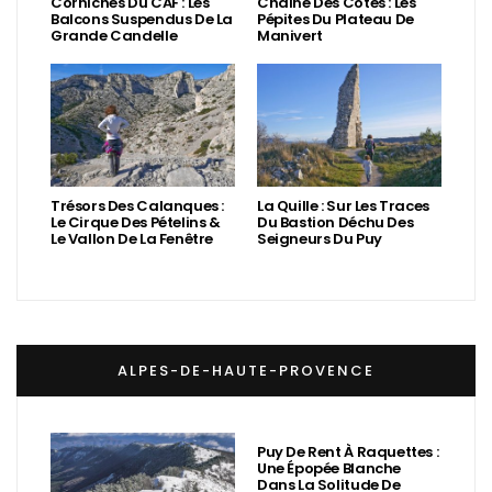
Corniches Du CAF : Les
Chaîne Des Côtes : Les
Balcons Suspendus De La
Pépites Du Plateau De
Grande Candelle
Manivert
Trésors Des Calanques :
La Quille : Sur Les Traces
Le Cirque Des Pételins &
Du Bastion Déchu Des
Le Vallon De La Fenêtre
Seigneurs Du Puy
ALPES-DE-HAUTE-PROVENCE
Puy De Rent À Raquettes :
Une Épopée Blanche
Dans La Solitude De