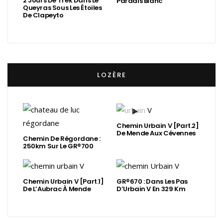
2 Jours De Trek Dans Le
Paradis Blanc
Queyras Sous Les Étoiles
De Clapeyto
LOZÈRE
Chemin Urbain V [Part.2]
De Mende Aux Cévennes
Chemin De Régordane :
250km Sur Le GR®700
Chemin Urbain V [Part.1]
GR®670 : Dans Les Pas
De L’Aubrac À Mende
D’Urbain V En 329 Km