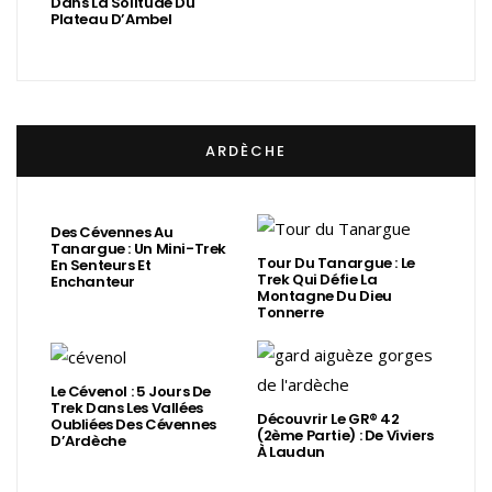
Dans La Solitude Du
Plateau D’Ambel
ARDÈCHE
Des Cévennes Au
Tanargue : Un Mini-Trek
Tour Du Tanargue : Le
En Senteurs Et
Trek Qui Défie La
Enchanteur
Montagne Du Dieu
Tonnerre
Le Cévenol : 5 Jours De
Trek Dans Les Vallées
Découvrir Le GR® 42
Oubliées Des Cévennes
(2ème Partie) : De Viviers
D’Ardèche
À Laudun