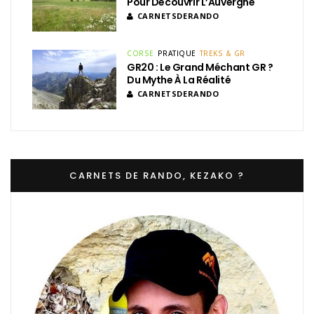
Pour Découvrir L’Auvergne
CARNETSDERANDO
CORSE
PRATIQUE
TREKS & GR
GR20 : Le Grand Méchant GR ?
Du Mythe À La Réalité
CARNETSDERANDO
CARNETS DE RANDO, KEZAKO ?