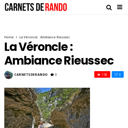
Home
La Véroncle : Ambiance Rieussec
La Véroncle :
Ambiance Rieussec
CARNETSDERANDO
0
158
0