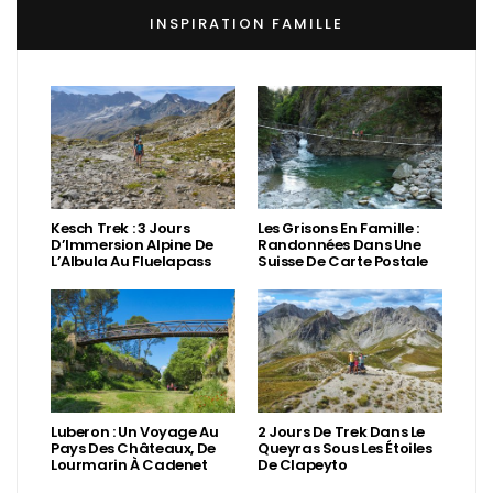
INSPIRATION FAMILLE
Kesch Trek : 3 Jours
Les Grisons En Famille :
D’Immersion Alpine De
Randonnées Dans Une
L’Albula Au Fluelapass
Suisse De Carte Postale
Luberon : Un Voyage Au
2 Jours De Trek Dans Le
Pays Des Châteaux, De
Queyras Sous Les Étoiles
Lourmarin À Cadenet
De Clapeyto