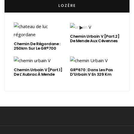
LOZÈRE
Chemin Urbain V [Part.2]
De Mende Aux Cévennes
Chemin De Régordane :
250km Sur Le GR®700
Chemin Urbain V [Part.1]
GR®670 : Dans Les Pas
De L’Aubrac À Mende
D’Urbain V En 329 Km