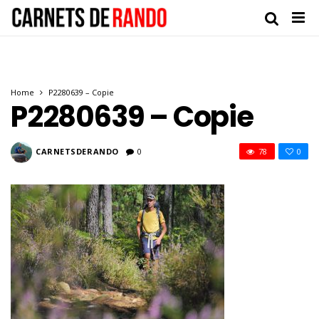
Home
P2280639 – Copie
P2280639 – Copie
CARNETSDERANDO
0
78
0