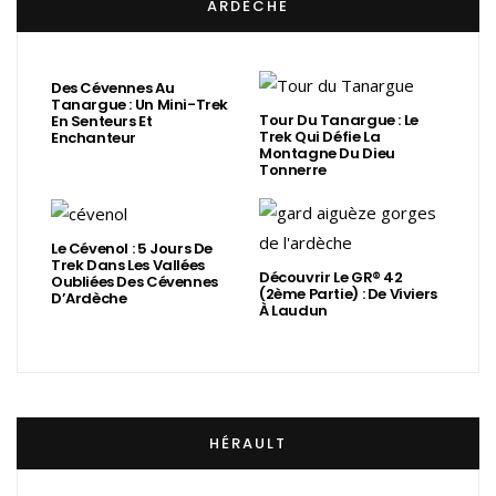
ARDÈCHE
Des Cévennes Au
Tanargue : Un Mini-Trek
Tour Du Tanargue : Le
En Senteurs Et
Trek Qui Défie La
Enchanteur
Montagne Du Dieu
Tonnerre
Le Cévenol : 5 Jours De
Trek Dans Les Vallées
Découvrir Le GR® 42
Oubliées Des Cévennes
(2ème Partie) : De Viviers
D’Ardèche
À Laudun
HÉRAULT