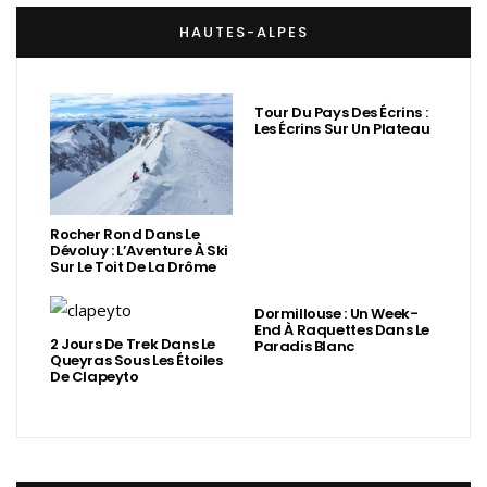
HAUTES-ALPES
Tour Du Pays Des Écrins :
Les Écrins Sur Un Plateau
Rocher Rond Dans Le
Dévoluy : L’Aventure À Ski
Sur Le Toit De La Drôme
Dormillouse : Un Week-
End À Raquettes Dans Le
2 Jours De Trek Dans Le
Paradis Blanc
Queyras Sous Les Étoiles
De Clapeyto