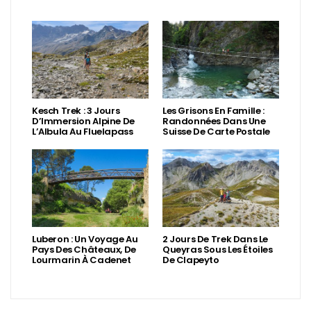
Kesch Trek : 3 Jours
Les Grisons En Famille :
D’Immersion Alpine De
Randonnées Dans Une
L’Albula Au Fluelapass
Suisse De Carte Postale
Luberon : Un Voyage Au
2 Jours De Trek Dans Le
Pays Des Châteaux, De
Queyras Sous Les Étoiles
Lourmarin À Cadenet
De Clapeyto