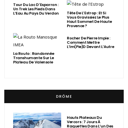
Tour Du Lac D’Esparron :
Un Trek Les Pieds Dans
Tête De L’Estrop : Et Si
L’Eau Au Pays Du Verdon
Vous Gravissiez Le Plus
Haut Sommet De Haute
Provence ?
Rocher De Pierre Impie :
Comment Mettre
L’Im(Pie)d Devant L’Autre
La Routo : Randonnée
Transhumante Sur Le
Plateau De Valensole
DRÔME
Hauts Plateaux Du
Vercors : 7 Jours À
Raquettes Dans L’un Des