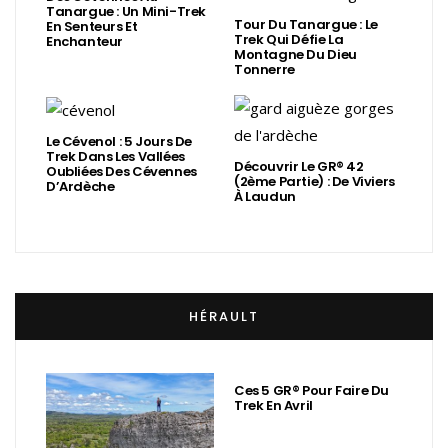
Tanargue : Un Mini-Trek
Tour Du Tanargue : Le
En Senteurs Et
Trek Qui Défie La
Enchanteur
Montagne Du Dieu
Tonnerre
Le Cévenol : 5 Jours De
Trek Dans Les Vallées
Découvrir Le GR® 42
Oubliées Des Cévennes
(2ème Partie) : De Viviers
D’Ardèche
À Laudun
HÉRAULT
Ces 5 GR® Pour Faire Du
Trek En Avril