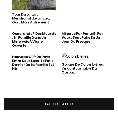
Tour Du Larzac
Méridional : Le Larzac,
Oui… Mais Autrement !
Oenorando® Des Mourels
Minerve Par Ponts Et Par
: En Famille Dans Un
Vaux : Tout Faire En Un
Minervois À Vigne
Jour Ou Presque
Ouverte
Nouveau GR® De Pays
Entre Deux Lacs : Le Petit
Gorges De Colombières :
Dernier De La Famille Est
L’incontournable Du
Né
Caroux
HAUTES-ALPES