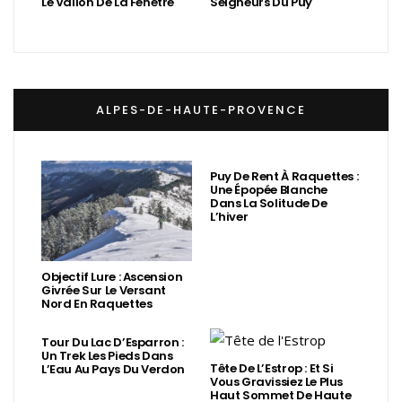
Le Vallon De La Fenêtre
Seigneurs Du Puy
ALPES-DE-HAUTE-PROVENCE
Puy De Rent À Raquettes :
Une Épopée Blanche
Dans La Solitude De
L’hiver
Objectif Lure : Ascension
Givrée Sur Le Versant
Nord En Raquettes
Tour Du Lac D’Esparron :
Un Trek Les Pieds Dans
Tête De L’Estrop : Et Si
L’Eau Au Pays Du Verdon
Vous Gravissiez Le Plus
Haut Sommet De Haute