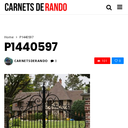
Home
P1440597
P1440597
CARNETSDERANDO
0
101
0