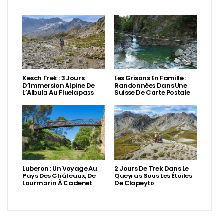
Kesch Trek : 3 Jours
Les Grisons En Famille :
D’Immersion Alpine De
Randonnées Dans Une
L’Albula Au Fluelapass
Suisse De Carte Postale
Luberon : Un Voyage Au
2 Jours De Trek Dans Le
Pays Des Châteaux, De
Queyras Sous Les Étoiles
Lourmarin À Cadenet
De Clapeyto