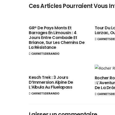
Ces Articles Pourraient Vous In
GR® De Pays Monts Et
Tour Du La
Barrages En Limousin : 4
Larzac, O
Jours Entre Combade Et
CARNETSD
Briance, Sur Les Chemins De
La Résistance
CARNETSDERANDO
Kesch Trek : 3 Jours
Rocher Ro
D’Immersion Alpine De
: L’Aventur
L’Albula Au Fluelapass
De La Dr
CARNETSDERANDO
CARNETSD
Laisser un commentaire