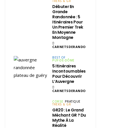
TREKS & GR
Débuter En
Grande
Randonnée : 5
Itinéraires Pour
Un Premier Trek
En Moyenne
Montagne
CARNETSDERANDO
BEST OF
PUY-DE-DÔME
5 Itinéraires
Incontournables
Pour Découvrir
L’Auvergne
CARNETSDERANDO
CORSE
PRATIQUE
TREKS & GR
GR20 : Le Grand
Méchant GR ? Du
Mythe À La
Réalité