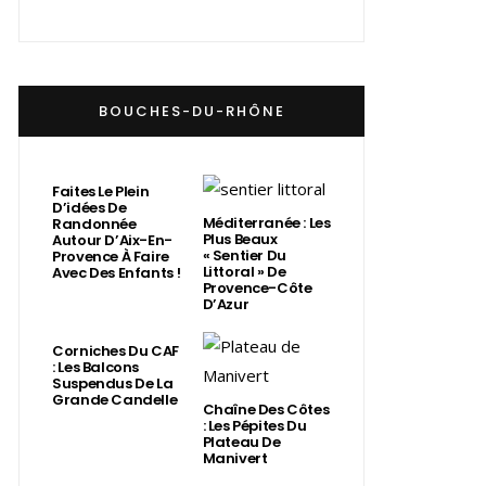
BOUCHES-DU-RHÔNE
Faites Le Plein
D’idées De
Méditerranée : Les
Randonnée
Plus Beaux
Autour D’Aix-En-
« Sentier Du
Provence À Faire
Littoral » De
Avec Des Enfants !
Provence-Côte
D’Azur
Corniches Du CAF
: Les Balcons
Suspendus De La
Grande Candelle
Chaîne Des Côtes
: Les Pépites Du
Plateau De
Manivert