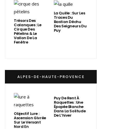
La Quille : Sur Les
Traces Du
Trésors Des
Bastion Déchu
Calanques : Le
Des Seigneurs Du
Cirque Des
Puy
Pételins & Le
Vallon De La
Fenêtre
ALPES-DE-HAUTE-PROVENCE
Puy De Rent À
Raquettes : Une
Épopée Blanche
Dans La Solitude
Objectif Lure :
De L’hiver
Ascension Givrée
Sur Le Versant
Nord En