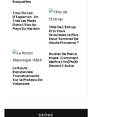
Raquettes
Tour Du Lac
D’Esparron : Un
Trek Les Pieds
Dans L’Eau Au
Tête De L’Estrop :
Pays Du Verdon
Et Si Vous
Gravissiez Le Plus
Haut Sommet De
Haute Provence ?
Rocher De Pierre
Impie : Comment
Mettre L’Im(Pie)d
Devant L’Autre
La Routo :
Randonnée
Transhumante
Sur Le Plateau De
Valensole
DRÔME