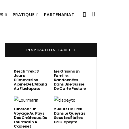
ES
PRATIQUE
PARTENARIAT
INSPIRATION FAMILLE
Kesch Trek : 3
Les Grisons En
Jours
Famille :
D’Immersion
Randonnées
Alpine De L’Albula
Dans Une Suisse
Au Fluelapass
De Carte Postale
Luberon : Un
2 Jours De Trek
Voyage Au Pays
Dans Le Queyras
Des Châteaux, De
Sous Les Étoiles
Lourmarin À
De Clapeyto
Cadenet