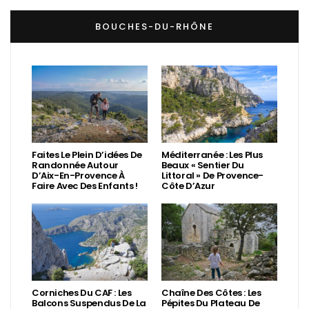
BOUCHES-DU-RHÔNE
Faites Le Plein D’idées De
Méditerranée : Les Plus
Randonnée Autour
Beaux « Sentier Du
D’Aix-En-Provence À
Littoral » De Provence-
Faire Avec Des Enfants !
Côte D’Azur
Corniches Du CAF : Les
Chaîne Des Côtes : Les
Balcons Suspendus De La
Pépites Du Plateau De