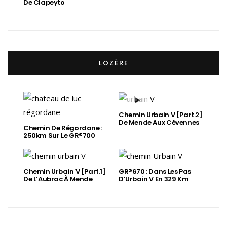
De Clapeyto
LOZÈRE
Chemin Urbain V [Part.2]
De Mende Aux Cévennes
Chemin De Régordane :
250km Sur Le GR®700
Chemin Urbain V [Part.1]
GR®670 : Dans Les Pas
De L’Aubrac À Mende
D’Urbain V En 329 Km