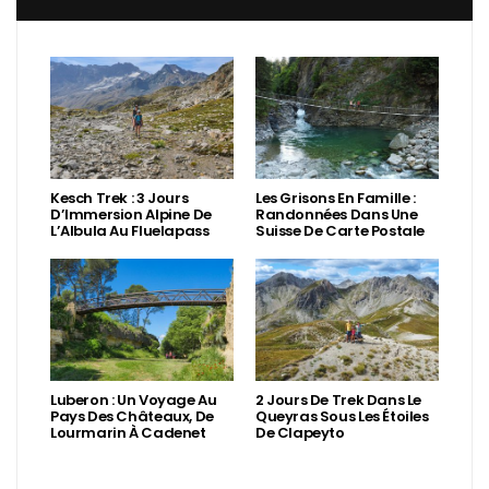
Kesch Trek : 3 Jours
Les Grisons En Famille :
D’Immersion Alpine De
Randonnées Dans Une
L’Albula Au Fluelapass
Suisse De Carte Postale
Luberon : Un Voyage Au
2 Jours De Trek Dans Le
Pays Des Châteaux, De
Queyras Sous Les Étoiles
Lourmarin À Cadenet
De Clapeyto