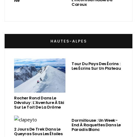
Né
Caroux
HAUTES-ALPES
Tour Du Pays Des Écrins :
Les Écrins Sur Un Plateau
Rocher Rond Dans Le
Dévoluy : L’Aventure À Ski
Sur Le Toit De La Drôme
Dormillouse : Un Week-
End À Raquettes Dans Le
2 Jours De Trek Dans Le
Paradis Blanc
Queyras Sous Les Étoiles