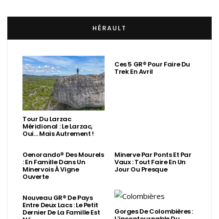
HÉRAULT
Ces 5 GR® Pour Faire Du
Trek En Avril
Tour Du Larzac
Méridional : Le Larzac,
Oui… Mais Autrement !
Oenorando® Des Mourels
Minerve Par Ponts Et Par
: En Famille Dans Un
Vaux : Tout Faire En Un
Minervois À Vigne
Jour Ou Presque
Ouverte
Nouveau GR® De Pays
Entre Deux Lacs : Le Petit
Gorges De Colombières :
Dernier De La Famille Est
L’incontournable Du