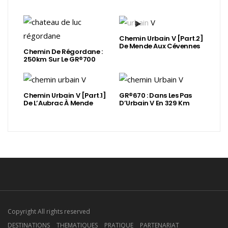
Chemin Urbain V [Part.2]
De Mende Aux Cévennes
Chemin De Régordane :
250km Sur Le GR®700
Chemin Urbain V [Part.1]
GR®670 : Dans Les Pas
De L’Aubrac À Mende
D’Urbain V En 329 Km
Copyright All rights reserved
DESTINATIONS
THEMATIQUES
PRATIQUE
PARTENARIAT