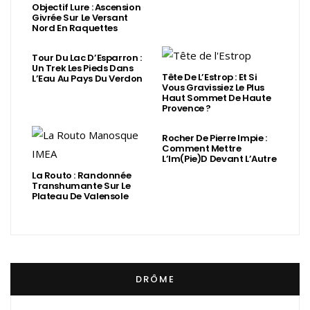
Objectif Lure : Ascension
Givrée Sur Le Versant
Nord En Raquettes
Tour Du Lac D’Esparron :
Un Trek Les Pieds Dans
Tête De L’Estrop : Et Si
L’Eau Au Pays Du Verdon
Vous Gravissiez Le Plus
Haut Sommet De Haute
Provence ?
Rocher De Pierre Impie :
Comment Mettre
L’Im(Pie)d Devant L’Autre
La Routo : Randonnée
Transhumante Sur Le
Plateau De Valensole
DRÔME