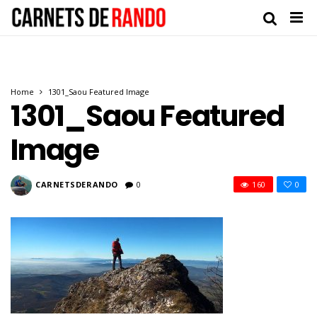
Home
1301_Saou Featured Image
1301_Saou Featured
Image
CARNETSDERANDO
0
160
0