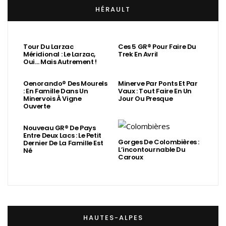
HÉRAULT
Tour Du Larzac
Ces 5 GR® Pour Faire Du
Méridional : Le Larzac,
Trek En Avril
Oui… Mais Autrement !
Oenorando® Des Mourels
Minerve Par Ponts Et Par
: En Famille Dans Un
Vaux : Tout Faire En Un
Minervois À Vigne
Jour Ou Presque
Ouverte
Nouveau GR® De Pays
Entre Deux Lacs : Le Petit
Gorges De Colombières :
Dernier De La Famille Est
L’incontournable Du
Né
Caroux
HAUTES-ALPES