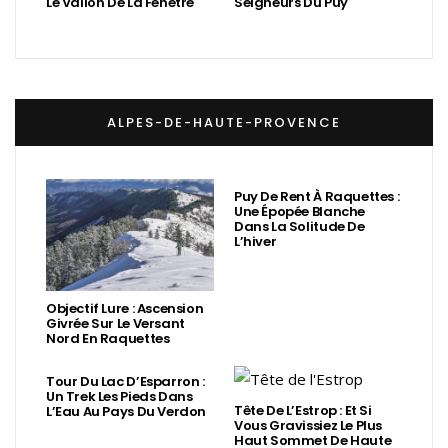
Le Vallon De La Fenêtre
Seigneurs Du Puy
ALPES-DE-HAUTE-PROVENCE
Puy De Rent À Raquettes :
Une Épopée Blanche
Dans La Solitude De
L’hiver
Objectif Lure : Ascension
Givrée Sur Le Versant
Nord En Raquettes
Tour Du Lac D’Esparron :
Un Trek Les Pieds Dans
Tête De L’Estrop : Et Si
L’Eau Au Pays Du Verdon
Vous Gravissiez Le Plus
Haut Sommet De Haute