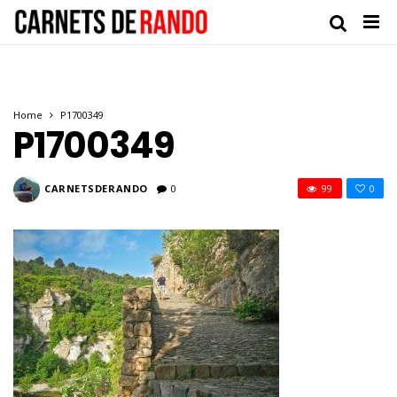
Home
P1700349
P1700349
CARNETSDERANDO
0
99
0