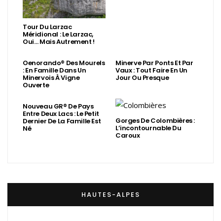
Tour Du Larzac
Méridional : Le Larzac,
Oui… Mais Autrement !
Oenorando® Des Mourels
Minerve Par Ponts Et Par
: En Famille Dans Un
Vaux : Tout Faire En Un
Minervois À Vigne
Jour Ou Presque
Ouverte
Nouveau GR® De Pays
Entre Deux Lacs : Le Petit
Gorges De Colombières :
Dernier De La Famille Est
L’incontournable Du
Né
Caroux
HAUTES-ALPES