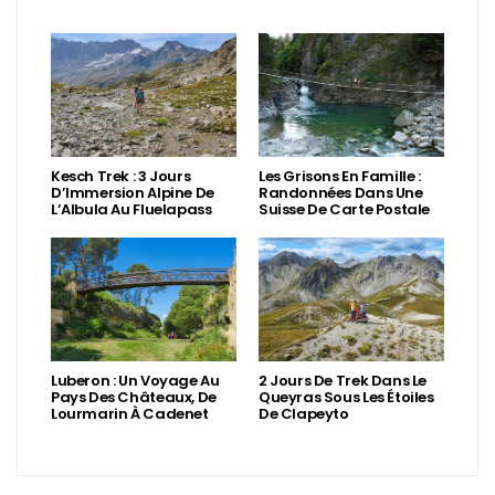
Kesch Trek : 3 Jours
Les Grisons En Famille :
D’Immersion Alpine De
Randonnées Dans Une
L’Albula Au Fluelapass
Suisse De Carte Postale
Luberon : Un Voyage Au
2 Jours De Trek Dans Le
Pays Des Châteaux, De
Queyras Sous Les Étoiles
Lourmarin À Cadenet
De Clapeyto