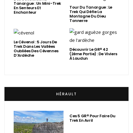
Tanargue : Un Mini-Trek
Tour Du Tanargue : Le
En Senteurs Et
Trek Qui Défie La
Enchanteur
Montagne Du Dieu
Tonnerre
Le Cévenol : 5 Jours De
Trek Dans Les Vallées
Découvrir Le GR® 42
Oubliées Des Cévennes
(2ème Partie) : De Viviers
D’Ardèche
À Laudun
HÉRAULT
Ces 5 GR® Pour Faire Du
Trek En Avril