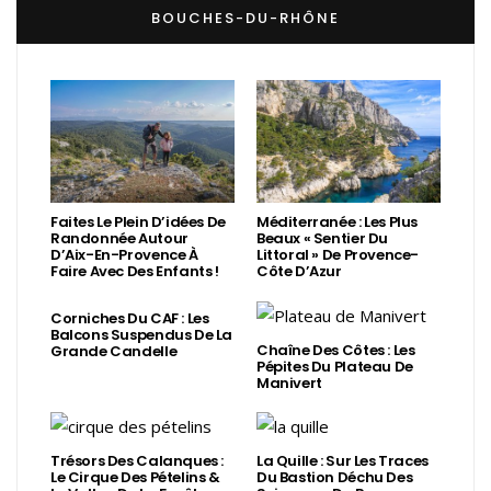
BOUCHES-DU-RHÔNE
Faites Le Plein D’idées De
Méditerranée : Les Plus
Randonnée Autour
Beaux « Sentier Du
D’Aix-En-Provence À
Littoral » De Provence-
Faire Avec Des Enfants !
Côte D’Azur
Corniches Du CAF : Les
Balcons Suspendus De La
Chaîne Des Côtes : Les
Grande Candelle
Pépites Du Plateau De
Manivert
Trésors Des Calanques :
La Quille : Sur Les Traces
Le Cirque Des Pételins &
Du Bastion Déchu Des