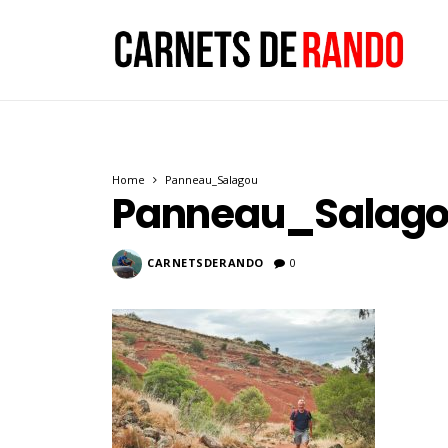
Home
Panneau_Salagou
Panneau_Salag
CARNETSDERANDO
0