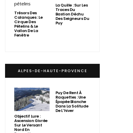
La Quille : Sur Les
Traces Du
Trésors Des
Bastion Déchu
Calanques : Le
Des Seigneurs Du
Cirque Des
Puy
Pételins & Le
Vallon De La
Fenêtre
ALPES-DE-HAUTE-PROVENCE
Puy De Rent À
Raquettes : Une
Épopée Blanche
Dans La Solitude
De L’hiver
Objectif Lure :
Ascension Givrée
Sur Le Versant
Nord En