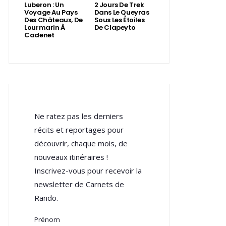
Luberon : Un
2 Jours De Trek
Voyage Au Pays
Dans Le Queyras
Des Châteaux, De
Sous Les Étoiles
Lourmarin À
De Clapeyto
Cadenet
Ne ratez pas les derniers
récits et reportages pour
découvrir, chaque mois, de
nouveaux itinéraires !
Inscrivez-vous pour recevoir la
newsletter de Carnets de
Rando.
Prénom