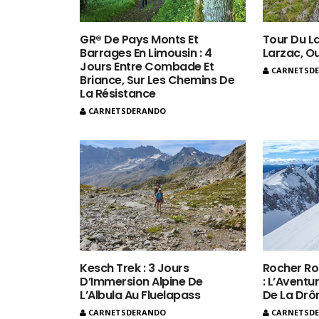
GR® De Pays Monts Et
Tour Du La
Barrages En Limousin : 4
Larzac, O
Jours Entre Combade Et
CARNETSD
Briance, Sur Les Chemins De
La Résistance
CARNETSDERANDO
Kesch Trek : 3 Jours
Rocher Ro
D’Immersion Alpine De
: L’Aventur
L’Albula Au Fluelapass
De La Dr
CARNETSDERANDO
CARNETSD