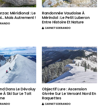
rzac Méridional : Le
Randonnée Vaudoise À
ui… Mais Autrement !
Mérindol : Le Petit Luberon
Entre Histoire Et Nature
ERANDO
CARNETSDERANDO
nd Dans Le Dévoluy
Objectif Lure : Ascension
e À Ski Sur Le Toit
Givrée Sur Le Versant Nord En
ôme
Raquettes
ERANDO
CARNETSDERANDO