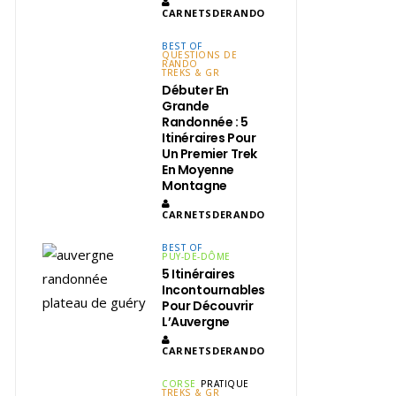
CARNETSDERANDO
BEST OF
QUESTIONS DE
RANDO
TREKS & GR
Débuter En
Grande
Randonnée : 5
Itinéraires Pour
Un Premier Trek
En Moyenne
Montagne
CARNETSDERANDO
BEST OF
PUY-DE-DÔME
5 Itinéraires
Incontournables
Pour Découvrir
L’Auvergne
CARNETSDERANDO
CORSE
PRATIQUE
TREKS & GR