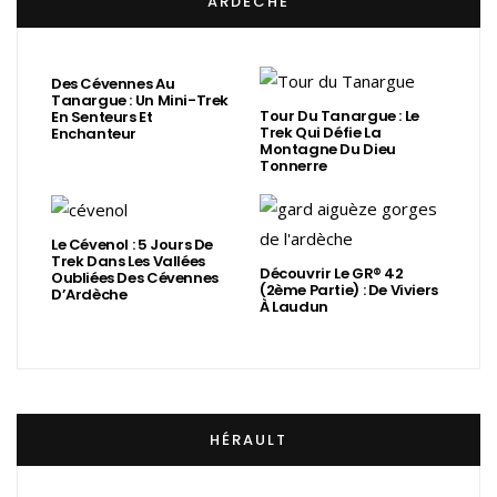
ARDÈCHE
Des Cévennes Au
Tanargue : Un Mini-Trek
Tour Du Tanargue : Le
En Senteurs Et
Trek Qui Défie La
Enchanteur
Montagne Du Dieu
Tonnerre
Le Cévenol : 5 Jours De
Trek Dans Les Vallées
Découvrir Le GR® 42
Oubliées Des Cévennes
(2ème Partie) : De Viviers
D’Ardèche
À Laudun
HÉRAULT