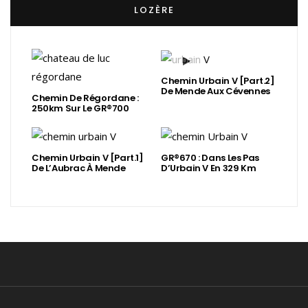
LOZÈRE
Chemin Urbain V [Part.2]
De Mende Aux Cévennes
Chemin De Régordane :
250km Sur Le GR®700
Chemin Urbain V [Part.1]
GR®670 : Dans Les Pas
De L’Aubrac À Mende
D’Urbain V En 329 Km