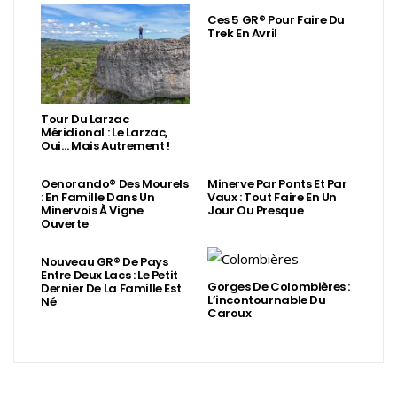
Ces 5 GR® Pour Faire Du
Trek En Avril
Tour Du Larzac
Méridional : Le Larzac,
Oui… Mais Autrement !
Oenorando® Des Mourels
Minerve Par Ponts Et Par
: En Famille Dans Un
Vaux : Tout Faire En Un
Minervois À Vigne
Jour Ou Presque
Ouverte
Nouveau GR® De Pays
Entre Deux Lacs : Le Petit
Gorges De Colombières :
Dernier De La Famille Est
L’incontournable Du
Né
Caroux