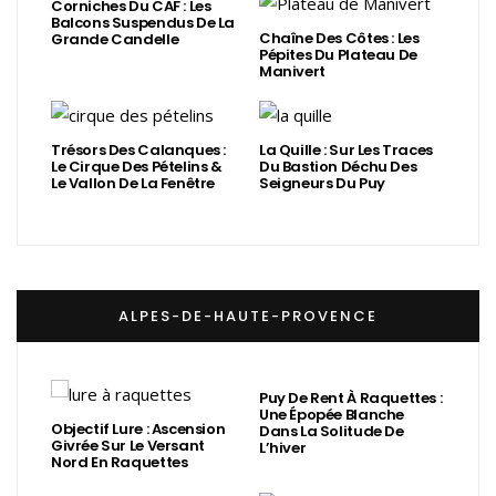
Corniches Du CAF : Les
Balcons Suspendus De La
Chaîne Des Côtes : Les
Grande Candelle
Pépites Du Plateau De
Manivert
Trésors Des Calanques :
La Quille : Sur Les Traces
Le Cirque Des Pételins &
Du Bastion Déchu Des
Le Vallon De La Fenêtre
Seigneurs Du Puy
ALPES-DE-HAUTE-PROVENCE
Puy De Rent À Raquettes :
Une Épopée Blanche
Objectif Lure : Ascension
Dans La Solitude De
Givrée Sur Le Versant
L’hiver
Nord En Raquettes