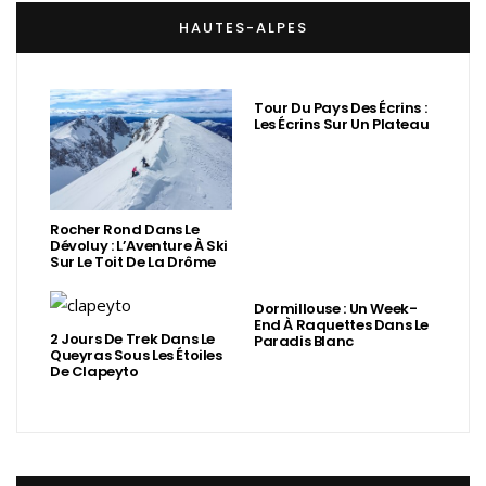
HAUTES-ALPES
Tour Du Pays Des Écrins :
Les Écrins Sur Un Plateau
Rocher Rond Dans Le
Dévoluy : L’Aventure À Ski
Sur Le Toit De La Drôme
Dormillouse : Un Week-
End À Raquettes Dans Le
2 Jours De Trek Dans Le
Paradis Blanc
Queyras Sous Les Étoiles
De Clapeyto