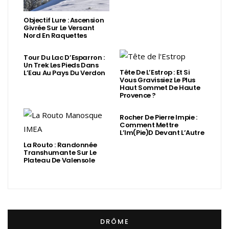
Objectif Lure : Ascension
Givrée Sur Le Versant
Nord En Raquettes
Tour Du Lac D’Esparron :
Un Trek Les Pieds Dans
Tête De L’Estrop : Et Si
L’Eau Au Pays Du Verdon
Vous Gravissiez Le Plus
Haut Sommet De Haute
Provence ?
Rocher De Pierre Impie :
Comment Mettre
L’Im(Pie)d Devant L’Autre
La Routo : Randonnée
Transhumante Sur Le
Plateau De Valensole
DRÔME