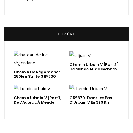
LOZÈRE
Chemin Urbain V [Part.2]
De Mende Aux Cévennes
Chemin De Régordane :
250km Sur Le GR®700
Chemin Urbain V [Part.1]
GR®670 : Dans Les Pas
De L’Aubrac À Mende
D’Urbain V En 329 Km