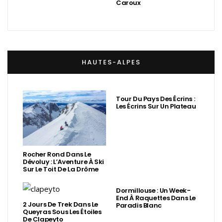
Caroux
HAUTES-ALPES
Tour Du Pays Des Écrins :
Les Écrins Sur Un Plateau
Rocher Rond Dans Le
Dévoluy : L’Aventure À Ski
Sur Le Toit De La Drôme
Dormillouse : Un Week-
End À Raquettes Dans Le
2 Jours De Trek Dans Le
Paradis Blanc
Queyras Sous Les Étoiles
De Clapeyto