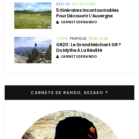
BEST OF
PUY-DE-DÔME
5 Itinéraires Incontournables
Pour Découvrir L’Auvergne
CARNETSDERANDO
CORSE
PRATIQUE
TREKS & GR
GR20 : Le Grand Méchant GR ?
Du Mythe À La Réalité
CARNETSDERANDO
CARNETS DE RANDO, KEZAKO ?