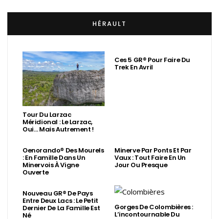
HÉRAULT
Ces 5 GR® Pour Faire Du
Trek En Avril
Tour Du Larzac
Méridional : Le Larzac,
Oui… Mais Autrement !
Oenorando® Des Mourels
Minerve Par Ponts Et Par
: En Famille Dans Un
Vaux : Tout Faire En Un
Minervois À Vigne
Jour Ou Presque
Ouverte
Nouveau GR® De Pays
Entre Deux Lacs : Le Petit
Gorges De Colombières :
Dernier De La Famille Est
L’incontournable Du
Né