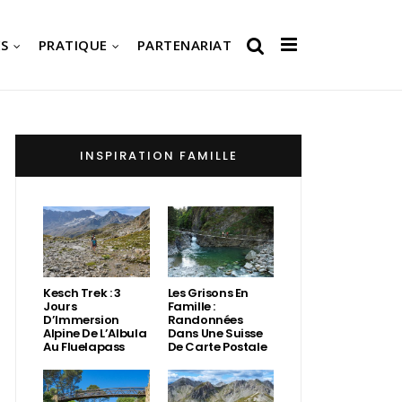
S
PRATIQUE
PARTENARIAT
INSPIRATION FAMILLE
Kesch Trek : 3
Les Grisons En
Jours
Famille :
D’Immersion
Randonnées
Alpine De L’Albula
Dans Une Suisse
Au Fluelapass
De Carte Postale