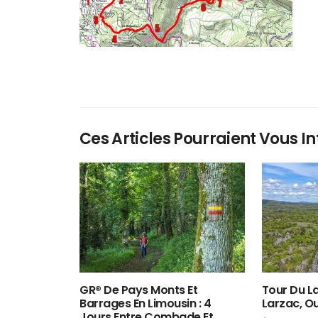
Ces Articles Pourraient Vous In
GR® De Pays Monts Et
Tour Du La
Barrages En Limousin : 4
Larzac, O
Jours Entre Combade Et