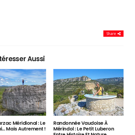
Share
téresser Aussi
rzac Méridional : Le
Randonnée Vaudoise À
ui… Mais Autrement !
Mérindol : Le Petit Luberon
Entre Histoire Et Nature