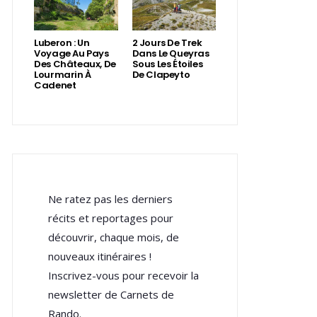
Luberon : Un
2 Jours De Trek
Voyage Au Pays
Dans Le Queyras
Des Châteaux, De
Sous Les Étoiles
Lourmarin À
De Clapeyto
Cadenet
Ne ratez pas les derniers
récits et reportages pour
découvrir, chaque mois, de
nouveaux itinéraires !
Inscrivez-vous pour recevoir la
newsletter de Carnets de
Rando.