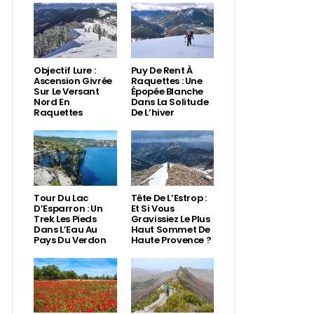
Objectif Lure :
Puy De Rent À
Ascension Givrée
Raquettes : Une
Sur Le Versant
Épopée Blanche
Nord En
Dans La Solitude
Raquettes
De L’hiver
Tour Du Lac
Tête De L’Estrop :
D’Esparron : Un
Et Si Vous
Trek Les Pieds
Gravissiez Le Plus
Dans L’Eau Au
Haut Sommet De
Pays Du Verdon
Haute Provence ?