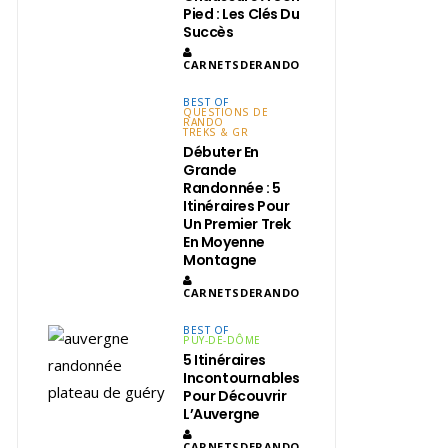
Pied : Les Clés Du
Succès
CARNETSDERANDO
BEST OF
QUESTIONS DE
RANDO
TREKS & GR
Débuter En
Grande
Randonnée : 5
Itinéraires Pour
Un Premier Trek
En Moyenne
Montagne
CARNETSDERANDO
BEST OF
PUY-DE-DÔME
5 Itinéraires
Incontournables
Pour Découvrir
L’Auvergne
CARNETSDERANDO