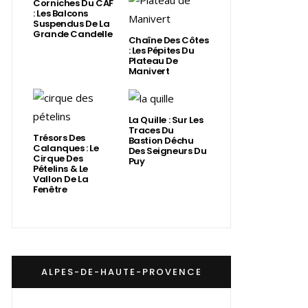
Corniches Du CAF
: Les Balcons
Suspendus De La
Grande Candelle
Chaîne Des Côtes
: Les Pépites Du
Plateau De
Manivert
La Quille : Sur Les
Traces Du
Trésors Des
Bastion Déchu
Calanques : Le
Des Seigneurs Du
Cirque Des
Puy
Pételins & Le
Vallon De La
Fenêtre
ALPES-DE-HAUTE-PROVENCE