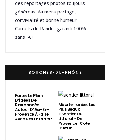
des reportages photos toujours
généreux. Au menu partage,
convivialité et bonne humeur.
Carnets de Rando : garanti 100%
sans IA !
BOUCHES-DU-RHÔNE
Faites Le Plein
D’idées De
Méditerranée : Les
Randonnée
Plus Beaux
Autour D’Aix-En-
« Sentier Du
Provence À Faire
Littoral » De
Avec Des Enfants !
Provence-Côte
D’Azur