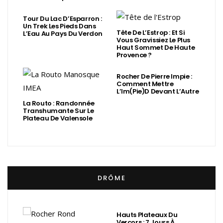
Tour Du Lac D’Esparron :
Un Trek Les Pieds Dans
Tête De L’Estrop : Et Si
L’Eau Au Pays Du Verdon
Vous Gravissiez Le Plus
Haut Sommet De Haute
Provence ?
Rocher De Pierre Impie :
Comment Mettre
L’Im(Pie)d Devant L’Autre
La Routo : Randonnée
Transhumante Sur Le
Plateau De Valensole
DRÔME
Hauts Plateaux Du
Vercors : 7 Jours À