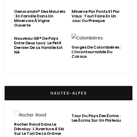
Oenorando® Des Mourels
Minerve Par Ponts Et Par
: En Famille Dans Un
Vaux : Tout Faire En Un
Minervois À Vigne
Jour Ou Presque
Ouverte
Nouveau GR® De Pays
Entre Deux Lacs : Le Petit
Gorges De Colombières :
Dernier De La Famille Est
L’incontournable Du
Né
Caroux
HAUTES-ALPES
Tour Du Pays Des Écrins :
Les Écrins Sur Un Plateau
Rocher Rond Dans Le
Dévoluy : L’Aventure À Ski
Sur Le Toit De La Drôme