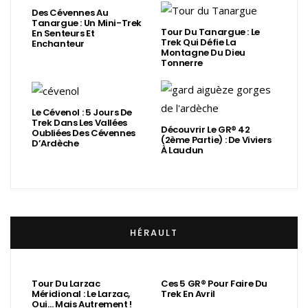
Des Cévennes Au
Tanargue : Un Mini-Trek
Tour Du Tanargue : Le
En Senteurs Et
Trek Qui Défie La
Enchanteur
Montagne Du Dieu
Tonnerre
Le Cévenol : 5 Jours De
Trek Dans Les Vallées
Découvrir Le GR® 42
Oubliées Des Cévennes
(2ème Partie) : De Viviers
D’Ardèche
À Laudun
HÉRAULT
Tour Du Larzac
Ces 5 GR® Pour Faire Du
Méridional : Le Larzac,
Trek En Avril
Oui… Mais Autrement !