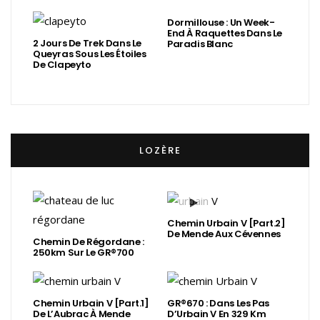
Dormillouse : Un Week-
End À Raquettes Dans Le
2 Jours De Trek Dans Le
Paradis Blanc
Queyras Sous Les Étoiles
De Clapeyto
LOZÈRE
Chemin Urbain V [Part.2]
De Mende Aux Cévennes
Chemin De Régordane :
250km Sur Le GR®700
Chemin Urbain V [Part.1]
GR®670 : Dans Les Pas
De L’Aubrac À Mende
D’Urbain V En 329 Km