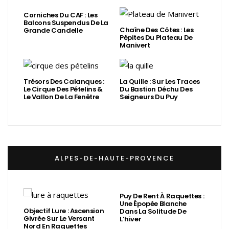
Corniches Du CAF : Les
Balcons Suspendus De La
Chaîne Des Côtes : Les
Grande Candelle
Pépites Du Plateau De
Manivert
Trésors Des Calanques :
La Quille : Sur Les Traces
Le Cirque Des Pételins &
Du Bastion Déchu Des
Le Vallon De La Fenêtre
Seigneurs Du Puy
ALPES-DE-HAUTE-PROVENCE
Puy De Rent À Raquettes :
Une Épopée Blanche
Objectif Lure : Ascension
Dans La Solitude De
Givrée Sur Le Versant
L’hiver
Nord En Raquettes