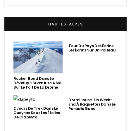
HAUTES-ALPES
Tour Du Pays Des Écrins :
Les Écrins Sur Un Plateau
Rocher Rond Dans Le
Dévoluy : L’Aventure À Ski
Sur Le Toit De La Drôme
Dormillouse : Un Week-
End À Raquettes Dans Le
2 Jours De Trek Dans Le
Paradis Blanc
Queyras Sous Les Étoiles
De Clapeyto