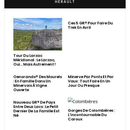
HÉRAULT
Ces 5 GR® Pour Faire Du
Trek En Avril
Tour Du Larzac
Méridional : Le Larzac,
Oui… Mais Autrement !
Oenorando® Des Mourels
Minerve Par Ponts Et Par
: En Famille Dans Un
Vaux : Tout Faire En Un
Minervois À Vigne
Jour Ou Presque
Ouverte
Nouveau GR® De Pays
Entre Deux Lacs : Le Petit
Gorges De Colombières :
Dernier De La Famille Est
L’incontournable Du
Né
Caroux