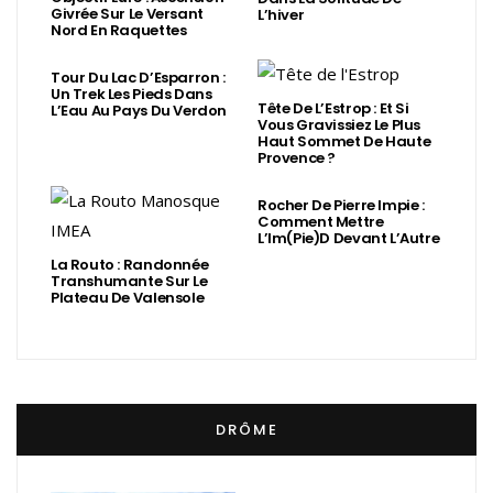
Givrée Sur Le Versant
L’hiver
Nord En Raquettes
Tour Du Lac D’Esparron :
Un Trek Les Pieds Dans
Tête De L’Estrop : Et Si
L’Eau Au Pays Du Verdon
Vous Gravissiez Le Plus
Haut Sommet De Haute
Provence ?
Rocher De Pierre Impie :
Comment Mettre
L’Im(Pie)d Devant L’Autre
La Routo : Randonnée
Transhumante Sur Le
Plateau De Valensole
DRÔME