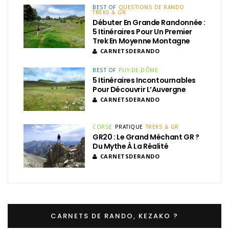
BEST OF
QUESTIONS DE RANDO
TREKS & GR
Débuter En Grande Randonnée :
5 Itinéraires Pour Un Premier
Trek En Moyenne Montagne
CARNETSDERANDO
BEST OF
PUY-DE-DÔME
5 Itinéraires Incontournables
Pour Découvrir L’Auvergne
CARNETSDERANDO
CORSE
PRATIQUE
TREKS & GR
GR20 : Le Grand Méchant GR ?
Du Mythe À La Réalité
CARNETSDERANDO
CARNETS DE RANDO, KEZAKO ?