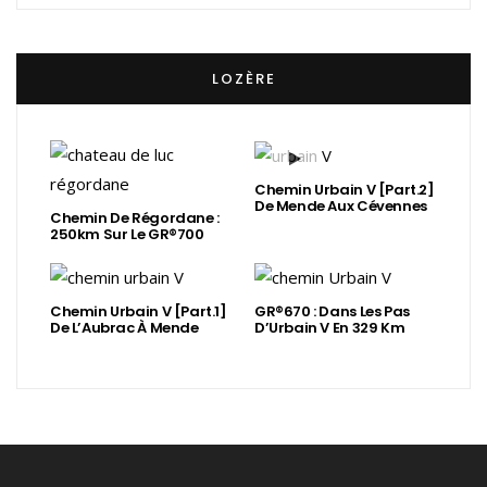
LOZÈRE
Chemin Urbain V [Part.2]
De Mende Aux Cévennes
Chemin De Régordane :
250km Sur Le GR®700
Chemin Urbain V [Part.1]
GR®670 : Dans Les Pas
De L’Aubrac À Mende
D’Urbain V En 329 Km