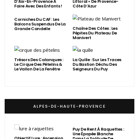
D’Aix-En-Provence À
Littoral » De Provence-
Faire Avec Des Enfants !
Côte D’Azur
Corniches Du CAF : Les
Balcons Suspendus De La
Chaîne Des Côtes : Les
Grande Candelle
Pépites Du Plateau De
Manivert
Trésors Des Calanques :
La Quille : Sur Les Traces
Le Cirque Des Pételins &
Du Bastion Déchu Des
Le Vallon De La Fenêtre
Seigneurs Du Puy
ALPES-DE-HAUTE-PROVENCE
Puy De Rent À Raquettes :
Une Épopée Blanche
Objectif Lure : Ascension
Dans La Solitude De