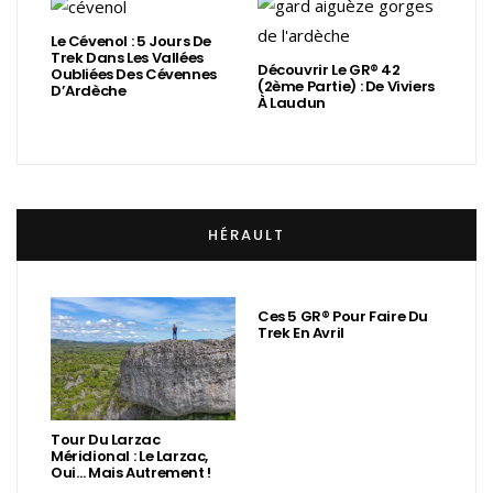
Le Cévenol : 5 Jours De
Trek Dans Les Vallées
Découvrir Le GR® 42
Oubliées Des Cévennes
(2ème Partie) : De Viviers
D’Ardèche
À Laudun
HÉRAULT
Ces 5 GR® Pour Faire Du
Trek En Avril
Tour Du Larzac
Méridional : Le Larzac,
Oui… Mais Autrement !