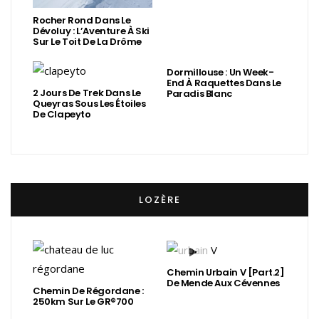
Rocher Rond Dans Le
Dévoluy : L’Aventure À Ski
Sur Le Toit De La Drôme
Dormillouse : Un Week-
End À Raquettes Dans Le
2 Jours De Trek Dans Le
Paradis Blanc
Queyras Sous Les Étoiles
De Clapeyto
LOZÈRE
Chemin Urbain V [Part.2]
De Mende Aux Cévennes
Chemin De Régordane :
250km Sur Le GR®700