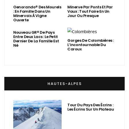
Oenorando® Des Mourels
Minerve Par Ponts Et Par
: En Famille Dans Un
Vaux : Tout Faire En Un
Minervois À Vigne
Jour Ou Presque
Ouverte
Nouveau GR® De Pays
Entre Deux Lacs : Le Petit
Gorges De Colombières :
Dernier De La Famille Est
L’incontournable Du
Né
Caroux
HAUTES-ALPES
Tour Du Pays Des Écrins :
Les Écrins Sur Un Plateau