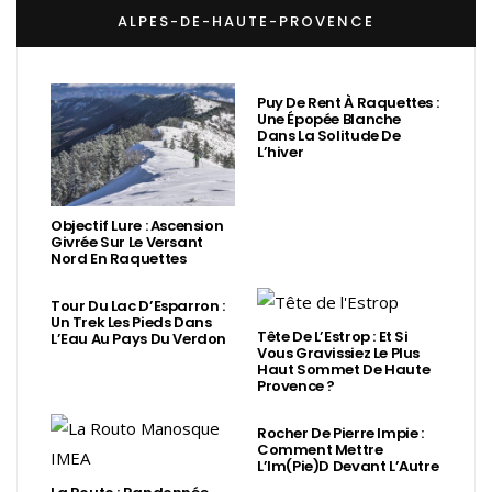
ALPES-DE-HAUTE-PROVENCE
Puy De Rent À Raquettes :
Une Épopée Blanche
Dans La Solitude De
L’hiver
Objectif Lure : Ascension
Givrée Sur Le Versant
Nord En Raquettes
Tour Du Lac D’Esparron :
Un Trek Les Pieds Dans
Tête De L’Estrop : Et Si
L’Eau Au Pays Du Verdon
Vous Gravissiez Le Plus
Haut Sommet De Haute
Provence ?
Rocher De Pierre Impie :
Comment Mettre
L’Im(Pie)d Devant L’Autre