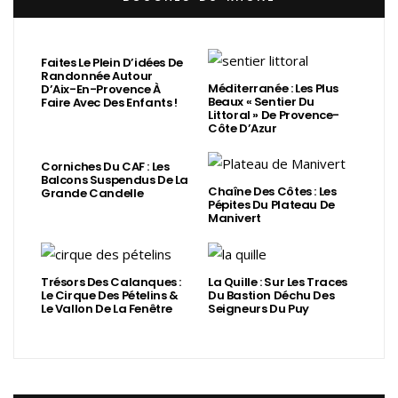
Faites Le Plein D’idées De
Randonnée Autour
Méditerranée : Les Plus
D’Aix-En-Provence À
Beaux « Sentier Du
Faire Avec Des Enfants !
Littoral » De Provence-
Côte D’Azur
Corniches Du CAF : Les
Balcons Suspendus De La
Chaîne Des Côtes : Les
Grande Candelle
Pépites Du Plateau De
Manivert
Trésors Des Calanques :
La Quille : Sur Les Traces
Le Cirque Des Pételins &
Du Bastion Déchu Des
Le Vallon De La Fenêtre
Seigneurs Du Puy