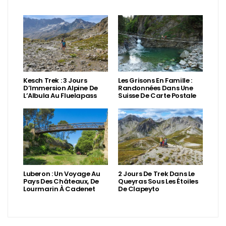
Kesch Trek : 3 Jours
Les Grisons En Famille :
D’Immersion Alpine De
Randonnées Dans Une
L’Albula Au Fluelapass
Suisse De Carte Postale
Luberon : Un Voyage Au
2 Jours De Trek Dans Le
Pays Des Châteaux, De
Queyras Sous Les Étoiles
Lourmarin À Cadenet
De Clapeyto