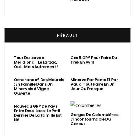
HÉRAULT
Tour Du Larzac
Ces 5 GR® Pour Faire Du
Méridional : Le Larzac,
Trek En Avril
Oui… Mais Autrement !
Oenorando® Des Mourels
Minerve Par Ponts Et Par
: En Famille Dans Un
Vaux : Tout Faire En Un
Minervois À Vigne
Jour Ou Presque
Ouverte
Nouveau GR® De Pays
Entre Deux Lacs : Le Petit
Gorges De Colombières :
Dernier De La Famille Est
L’incontournable Du
Né
Caroux