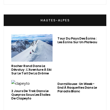
HAUTES-ALPES
Tour Du Pays Des Écrins :
Les Écrins Sur Un Plateau
Rocher Rond Dans Le
Dévoluy : L’Aventure À Ski
Sur Le Toit De La Drôme
Dormillouse : Un Week-
End À Raquettes Dans Le
2 Jours De Trek Dans Le
Paradis Blanc
Queyras Sous Les Étoiles
De Clapeyto