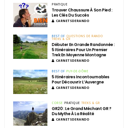
PRATIQUE
Trouver Chaussure À Son Pied :
Les Clés Du Succès
CARNETSDERANDO
BEST OF
QUESTIONS DE RANDO
TREKS & GR
Débuter En Grande Randonnée :
5 Itinéraires Pour Un Premier
Trek En Moyenne Montagne
CARNETSDERANDO
BEST OF
PUY-DE-DÔME
5 Itinéraires Incontournables
Pour Découvrir L’Auvergne
CARNETSDERANDO
CORSE
PRATIQUE
TREKS & GR
GR20 : Le Grand Méchant GR ?
Du Mythe À La Réalité
CARNETSDERANDO