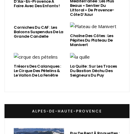
Méditerranée : Les Plus
D’Aix-En-Provence À
Beaux « Sentier Du
Faire Avec Des Enfants !
Littoral » De Provence-
Côte D’Azur
Corniches Du CAF : Les
Balcons Suspendus De La
Chaîne Des Côtes : Les
Grande Candelle
Pépites Du Plateau De
Manivert
Trésors Des Calanques :
La Quille : Sur Les Traces
Le Cirque Des Pételins &
Du Bastion Déchu Des
Le Vallon De La Fenêtre
Seigneurs Du Puy
ALPES-DE-HAUTE-PROVENCE
Puy De Rent À Raquettes :