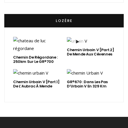
LOZÈRE
Chemin Urbain V [Part.2]
De Mende Aux Cévennes
Chemin De Régordane :
250km Sur Le GR®700
Chemin Urbain V [Part.1]
GR®670 : Dans Les Pas
De L’Aubrac À Mende
D’Urbain V En 329 Km