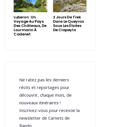
Luberon : Un
2 Jours De Trek
Voyage Au Pays
Dans Le Queyras
Des Châteaux, De
Sous Les Étoiles
Lourmarin À
De Clapeyto
Cadenet
Ne ratez pas les derniers
récits et reportages pour
découvrir, chaque mois, de
nouveaux itinéraires !
Inscrivez-vous pour recevoir la
newsletter de Carnets de
Rando.