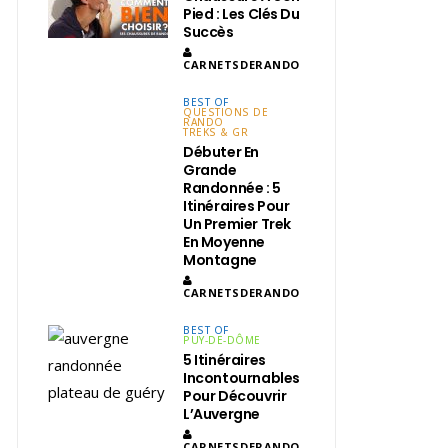
Pied : Les Clés Du
Succès
CARNETSDERANDO
BEST OF
QUESTIONS DE
RANDO
TREKS & GR
Débuter En
Grande
Randonnée : 5
Itinéraires Pour
Un Premier Trek
En Moyenne
Montagne
CARNETSDERANDO
BEST OF
PUY-DE-DÔME
5 Itinéraires
Incontournables
Pour Découvrir
L’Auvergne
CARNETSDERANDO