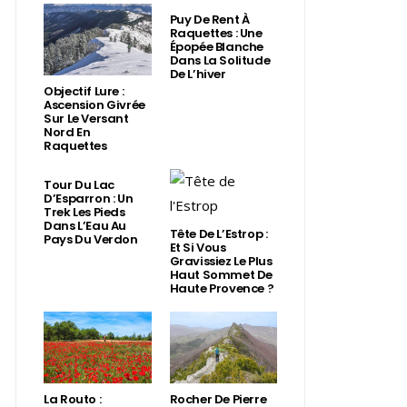
Puy De Rent À
Raquettes : Une
Épopée Blanche
Dans La Solitude
De L’hiver
Objectif Lure :
Ascension Givrée
Sur Le Versant
Nord En
Raquettes
Tour Du Lac
D’Esparron : Un
Trek Les Pieds
Dans L’Eau Au
Tête De L’Estrop :
Pays Du Verdon
Et Si Vous
Gravissiez Le Plus
Haut Sommet De
Haute Provence ?
La Routo :
Rocher De Pierre