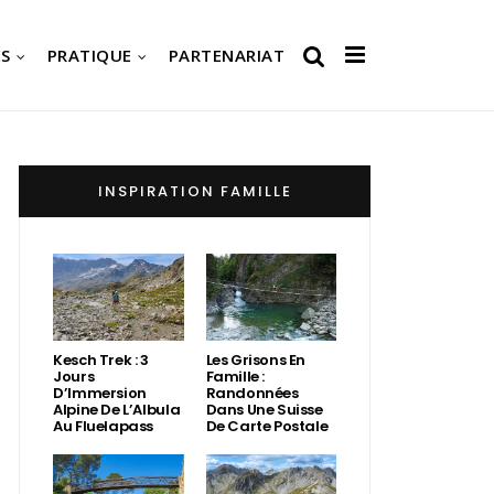
S
PRATIQUE
PARTENARIAT
INSPIRATION FAMILLE
Kesch Trek : 3
Les Grisons En
Jours
Famille :
D’Immersion
Randonnées
Alpine De L’Albula
Dans Une Suisse
Au Fluelapass
De Carte Postale