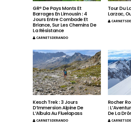
GR® De Pays Monts Et
Tour Du La
Barrages En Limousin : 4
Larzac, O
Jours Entre Combade Et
CARNETSD
Briance, Sur Les Chemins De
La Résistance
CARNETSDERANDO
Kesch Trek : 3 Jours
Rocher Ro
D’Immersion Alpine De
: L’Aventur
L’Albula Au Fluelapass
De La Dr
CARNETSDERANDO
CARNETSD