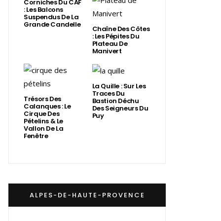
Corniches Du CAF
: Les Balcons
Suspendus De La
Grande Candelle
Chaîne Des Côtes
: Les Pépites Du
Plateau De
Manivert
La Quille : Sur Les
Traces Du
Trésors Des
Bastion Déchu
Calanques : Le
Des Seigneurs Du
Cirque Des
Puy
Pételins & Le
Vallon De La
Fenêtre
ALPES-DE-HAUTE-PROVENCE