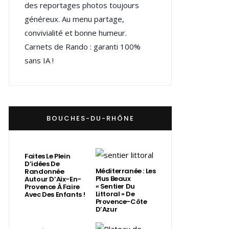
des reportages photos toujours
généreux. Au menu partage,
convivialité et bonne humeur.
Carnets de Rando : garanti 100%
sans IA !
BOUCHES-DU-RHÔNE
Faites Le Plein
D’idées De
Méditerranée : Les
Randonnée
Plus Beaux
Autour D’Aix-En-
« Sentier Du
Provence À Faire
Littoral » De
Avec Des Enfants !
Provence-Côte
D’Azur