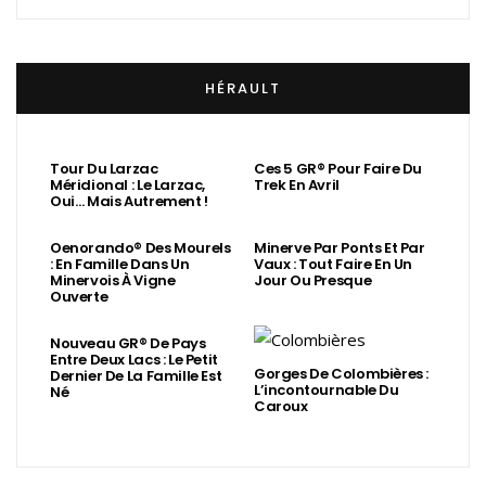
HÉRAULT
Tour Du Larzac
Ces 5 GR® Pour Faire Du
Méridional : Le Larzac,
Trek En Avril
Oui… Mais Autrement !
Oenorando® Des Mourels
Minerve Par Ponts Et Par
: En Famille Dans Un
Vaux : Tout Faire En Un
Minervois À Vigne
Jour Ou Presque
Ouverte
Nouveau GR® De Pays
Entre Deux Lacs : Le Petit
Gorges De Colombières :
Dernier De La Famille Est
L’incontournable Du
Né
Caroux