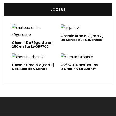
LOZÈRE
Chemin Urbain V [Part.2]
De Mende Aux Cévennes
Chemin De Régordane :
250km Sur Le GR®700
Chemin Urbain V [Part.1]
GR®670 : Dans Les Pas
De L’Aubrac À Mende
D’Urbain V En 329 Km