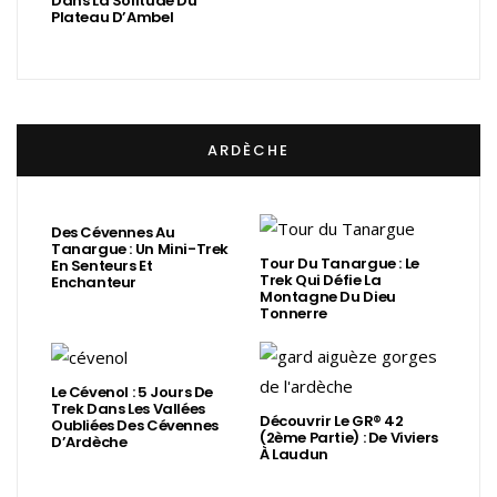
Dans La Solitude Du
Plateau D’Ambel
ARDÈCHE
Des Cévennes Au
Tanargue : Un Mini-Trek
Tour Du Tanargue : Le
En Senteurs Et
Trek Qui Défie La
Enchanteur
Montagne Du Dieu
Tonnerre
Le Cévenol : 5 Jours De
Trek Dans Les Vallées
Découvrir Le GR® 42
Oubliées Des Cévennes
(2ème Partie) : De Viviers
D’Ardèche
À Laudun