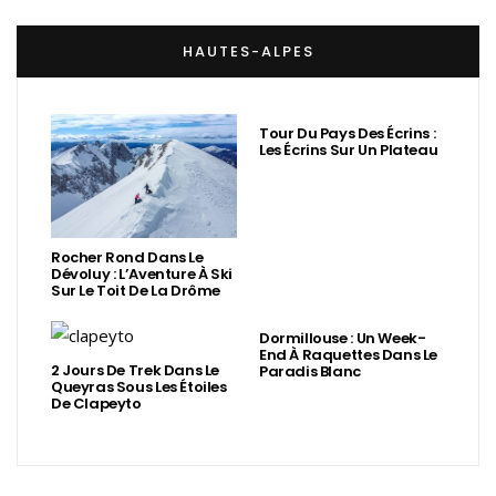
HAUTES-ALPES
Tour Du Pays Des Écrins :
Les Écrins Sur Un Plateau
Rocher Rond Dans Le
Dévoluy : L’Aventure À Ski
Sur Le Toit De La Drôme
Dormillouse : Un Week-
End À Raquettes Dans Le
2 Jours De Trek Dans Le
Paradis Blanc
Queyras Sous Les Étoiles
De Clapeyto