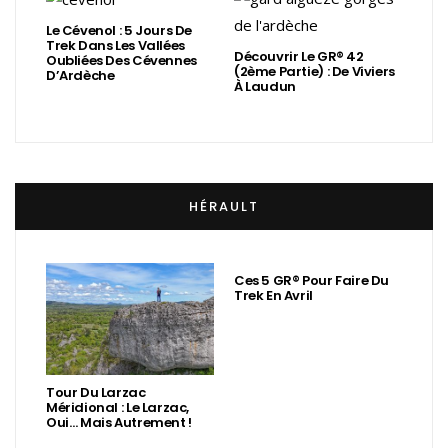
Le Cévenol : 5 Jours De
Trek Dans Les Vallées
Découvrir Le GR® 42
Oubliées Des Cévennes
(2ème Partie) : De Viviers
D’Ardèche
À Laudun
HÉRAULT
Ces 5 GR® Pour Faire Du
Trek En Avril
Tour Du Larzac
Méridional : Le Larzac,
Oui… Mais Autrement !