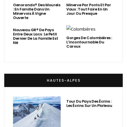
Oenorando® Des Mourels
Minerve Par Ponts Et Par
: En Famille Dans Un
Vaux : Tout Faire En Un
Minervois À Vigne
Jour Ou Presque
Ouverte
Nouveau GR® De Pays
Entre Deux Lacs : Le Petit
Gorges De Colombières :
Dernier De La Famille Est
L’incontournable Du
Né
Caroux
HAUTES-ALPES
Tour Du Pays Des Écrins :
Les Écrins Sur Un Plateau