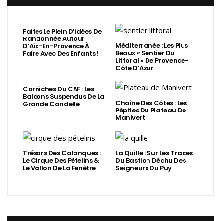
Faites Le Plein D’idées De
Randonnée Autour
Méditerranée : Les Plus
D’Aix-En-Provence À
Beaux « Sentier Du
Faire Avec Des Enfants !
Littoral » De Provence-
Côte D’Azur
Corniches Du CAF : Les
Balcons Suspendus De La
Chaîne Des Côtes : Les
Grande Candelle
Pépites Du Plateau De
Manivert
Trésors Des Calanques :
La Quille : Sur Les Traces
Le Cirque Des Pételins &
Du Bastion Déchu Des
Le Vallon De La Fenêtre
Seigneurs Du Puy