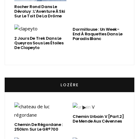
Rocher Rond Dans Le
Dévoluy : L’Aventure À Ski
Sur Le Toit De La Drôme
Dormillouse : Un Week-
End À Raquettes Dans Le
2 Jours De Trek Dans Le
Paradis Blanc
Queyras Sous Les Étoiles
De Clapeyto
LOZÈRE
Chemin Urbain V [Part.2]
De Mende Aux Cévennes
Chemin De Régordane :
250km Sur Le GR®700