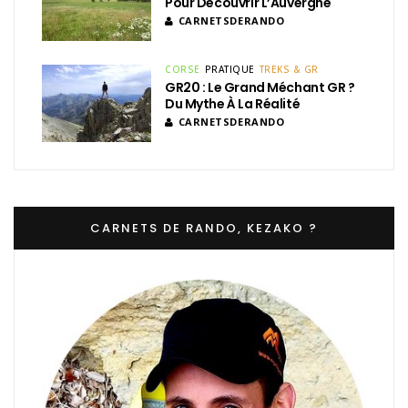
Pour Découvrir L’Auvergne
CARNETSDERANDO
CORSE
PRATIQUE
TREKS & GR
GR20 : Le Grand Méchant GR ?
Du Mythe À La Réalité
CARNETSDERANDO
CARNETS DE RANDO, KEZAKO ?