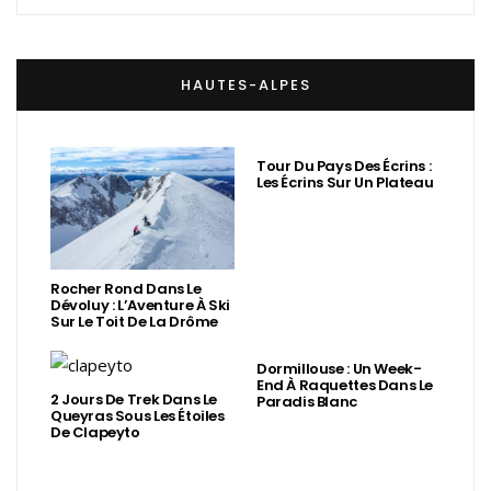
HAUTES-ALPES
Tour Du Pays Des Écrins :
Les Écrins Sur Un Plateau
Rocher Rond Dans Le
Dévoluy : L’Aventure À Ski
Sur Le Toit De La Drôme
Dormillouse : Un Week-
End À Raquettes Dans Le
2 Jours De Trek Dans Le
Paradis Blanc
Queyras Sous Les Étoiles
De Clapeyto