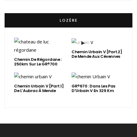
LOZÈRE
Chemin Urbain V [Part.2]
De Mende Aux Cévennes
Chemin De Régordane :
250km Sur Le GR®700
Chemin Urbain V [Part.1]
GR®670 : Dans Les Pas
De L’Aubrac À Mende
D’Urbain V En 329 Km