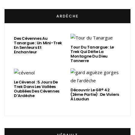
ARDÈCHE
Des Cévennes Au
Tanargue : Un Mini-Trek
Tour Du Tanargue : Le
En Senteurs Et
Trek Qui Défie La
Enchanteur
Montagne Du Dieu
Tonnerre
Le Cévenol : 5 Jours De
Trek Dans Les Vallées
Découvrir Le GR® 42
Oubliées Des Cévennes
(2ème Partie) : De Viviers
D’Ardèche
À Laudun