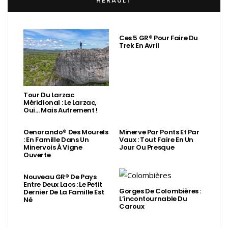
HÉRAULT
Ces 5 GR® Pour Faire Du
Trek En Avril
Tour Du Larzac
Méridional : Le Larzac,
Oui… Mais Autrement !
Oenorando® Des Mourels
Minerve Par Ponts Et Par
: En Famille Dans Un
Vaux : Tout Faire En Un
Minervois À Vigne
Jour Ou Presque
Ouverte
Nouveau GR® De Pays
Entre Deux Lacs : Le Petit
Gorges De Colombières :
Dernier De La Famille Est
L’incontournable Du
Né
Caroux