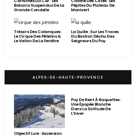
Corniches Du CAF : Les
Chaîne Des Côtes : Les
Balcons Suspendus De La
Pépites Du Plateau De
Grande Candelle
Manivert
Trésors Des Calanques :
La Quille : Sur Les Traces
Le Cirque Des Pételins &
Du Bastion Déchu Des
Le Vallon De La Fenêtre
Seigneurs Du Puy
ALPES-DE-HAUTE-PROVENCE
Puy De Rent À Raquettes :
Une Épopée Blanche
Dans La Solitude De
L’hiver
Objectif Lure : Ascension