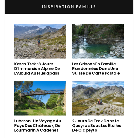
INSPIRATION FAMILLE
Kesch Trek : 3 Jours
Les Grisons En Famille :
D’Immersion Alpine De
Randonnées Dans Une
L’Albula Au Fluelapass
Suisse De Carte Postale
Luberon : Un Voyage Au
2 Jours De Trek Dans Le
Pays Des Châteaux, De
Queyras Sous Les Étoiles
Lourmarin À Cadenet
De Clapeyto