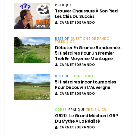
PRATIQUE
Trouver Chaussure À Son Pied :
Les Clés Du Succès
CARNETSDERANDO
BEST OF
QUESTIONS DE RANDO
TREKS & GR
Débuter En Grande Randonnée :
5 Itinéraires Pour Un Premier
Trek En Moyenne Montagne
CARNETSDERANDO
BEST OF
PUY-DE-DÔME
5 Itinéraires Incontournables
Pour Découvrir L’Auvergne
CARNETSDERANDO
CORSE
PRATIQUE
TREKS & GR
GR20 : Le Grand Méchant GR ?
Du Mythe À La Réalité
CARNETSDERANDO