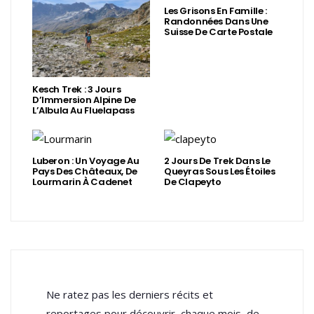
Les Grisons En Famille :
Randonnées Dans Une
Suisse De Carte Postale
Kesch Trek : 3 Jours
D’Immersion Alpine De
L’Albula Au Fluelapass
Luberon : Un Voyage Au
2 Jours De Trek Dans Le
Pays Des Châteaux, De
Queyras Sous Les Étoiles
Lourmarin À Cadenet
De Clapeyto
Ne ratez pas les derniers récits et
reportages pour découvrir, chaque mois, de