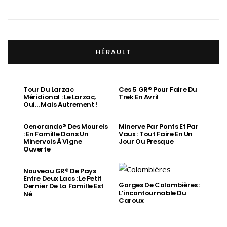
HÉRAULT
Tour Du Larzac
Ces 5 GR® Pour Faire Du
Méridional : Le Larzac,
Trek En Avril
Oui… Mais Autrement !
Oenorando® Des Mourels
Minerve Par Ponts Et Par
: En Famille Dans Un
Vaux : Tout Faire En Un
Minervois À Vigne
Jour Ou Presque
Ouverte
Nouveau GR® De Pays
Entre Deux Lacs : Le Petit
Gorges De Colombières :
Dernier De La Famille Est
L’incontournable Du
Né
Caroux