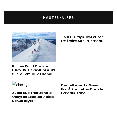
HAUTES-ALPES
Tour Du Pays Des Écrins :
Les Écrins Sur Un Plateau
Rocher Rond Dans Le
Dévoluy : L’Aventure À Ski
Sur Le Toit De La Drôme
Dormillouse : Un Week-
End À Raquettes Dans Le
2 Jours De Trek Dans Le
Paradis Blanc
Queyras Sous Les Étoiles
De Clapeyto