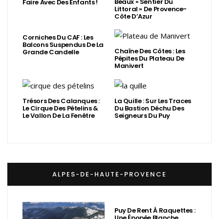
Beaux « Sentier Du
Faire Avec Des Enfants !
Littoral » De Provence-
Côte D’Azur
Corniches Du CAF : Les
Balcons Suspendus De La
Chaîne Des Côtes : Les
Grande Candelle
Pépites Du Plateau De
Manivert
Trésors Des Calanques :
La Quille : Sur Les Traces
Le Cirque Des Pételins &
Du Bastion Déchu Des
Le Vallon De La Fenêtre
Seigneurs Du Puy
ALPES-DE-HAUTE-PROVENCE
Puy De Rent À Raquettes :
Une Épopée Blanche