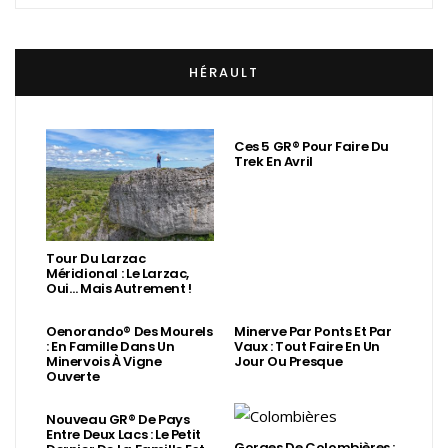
HÉRAULT
Ces 5 GR® Pour Faire Du
Trek En Avril
Tour Du Larzac
Méridional : Le Larzac,
Oui… Mais Autrement !
Oenorando® Des Mourels
Minerve Par Ponts Et Par
: En Famille Dans Un
Vaux : Tout Faire En Un
Minervois À Vigne
Jour Ou Presque
Ouverte
Nouveau GR® De Pays
Entre Deux Lacs : Le Petit
Gorges De Colombières :