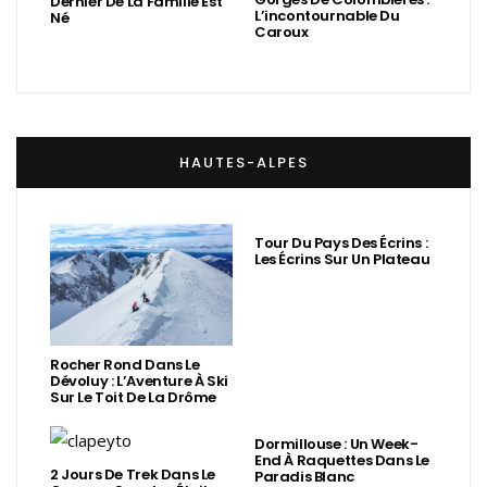
Dernier De La Famille Est
L’incontournable Du
Né
Caroux
HAUTES-ALPES
Tour Du Pays Des Écrins :
Les Écrins Sur Un Plateau
Rocher Rond Dans Le
Dévoluy : L’Aventure À Ski
Sur Le Toit De La Drôme
Dormillouse : Un Week-
End À Raquettes Dans Le
2 Jours De Trek Dans Le
Paradis Blanc