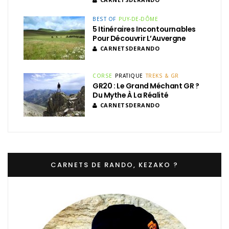
BEST OF
PUY-DE-DÔME
5 Itinéraires Incontournables
Pour Découvrir L’Auvergne
CARNETSDERANDO
CORSE
PRATIQUE
TREKS & GR
GR20 : Le Grand Méchant GR ?
Du Mythe À La Réalité
CARNETSDERANDO
CARNETS DE RANDO, KEZAKO ?