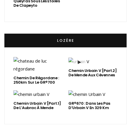
Queyras Sous Les Étoiles
De Clapeyto
LOZÈRE
Chemin Urbain V [Part.2]
De Mende Aux Cévennes
Chemin De Régordane :
250km Sur Le GR®700
Chemin Urbain V [Part.1]
GR®670 : Dans Les Pas
De L’Aubrac À Mende
D’Urbain V En 329 Km