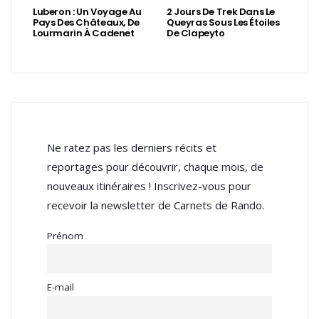
Luberon : Un Voyage Au
2 Jours De Trek Dans Le
Pays Des Châteaux, De
Queyras Sous Les Étoiles
Lourmarin À Cadenet
De Clapeyto
Ne ratez pas les derniers récits et
reportages pour découvrir, chaque mois, de
nouveaux itinéraires ! Inscrivez-vous pour
recevoir la newsletter de Carnets de Rando.
Prénom
E-mail