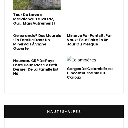
Tour Du Larzac
Méridional : Le Larzac,
Oui… Mais Autrement !
Oenorando® Des Mourels
Minerve Par Ponts Et Par
: En Famille Dans Un
Vaux : Tout Faire En Un
Minervois À Vigne
Jour Ou Presque
Ouverte
Nouveau GR® De Pays
Entre Deux Lacs : Le Petit
Gorges De Colombières :
Dernier De La Famille Est
L’incontournable Du
Né
Caroux
HAUTES-ALPES