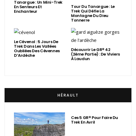
Tanargue : Un Mini-Trek
Tour Du Tanargue : Le
En Senteurs Et
Trek Qui Défie La
Enchanteur
Montagne Du Dieu
Tonnerre
Le Cévenol : 5 Jours De
Trek Dans Les Vallées
Découvrir Le GR® 42
Oubliées Des Cévennes
(2ème Partie) : De Viviers
D’Ardèche
À Laudun
HÉRAULT
Ces 5 GR® Pour Faire Du
Trek En Avril