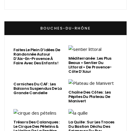
BOUCHES-DU-RHÔNE
Faites Le Plein D’idées De
Randonnée Autour
Méditerranée : Les Plus
D’Aix-En-Provence À
Beaux « Sentier Du
Faire Avec Des Enfants !
Littoral » De Provence-
Côte D’Azur
Corniches Du CAF : Les
Balcons Suspendus De La
Chaîne Des Côtes : Les
Grande Candelle
Pépites Du Plateau De
Manivert
Trésors Des Calanques :
La Quille : Sur Les Traces
Le Cirque Des Pételins &
Du Bastion Déchu Des
Le Vallon De La Fenêtre
Seigneurs Du Puy