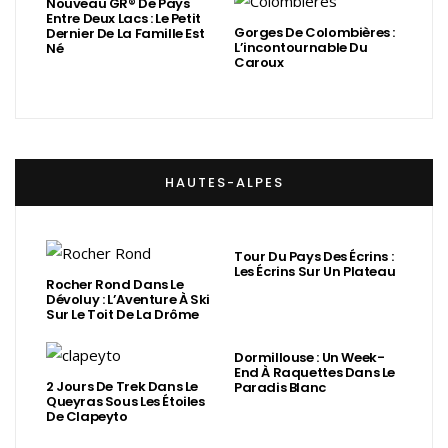
Nouveau GR® De Pays
Entre Deux Lacs : Le Petit
Gorges De Colombières :
Dernier De La Famille Est
L’incontournable Du
Né
Caroux
HAUTES-ALPES
Tour Du Pays Des Écrins :
Les Écrins Sur Un Plateau
Rocher Rond Dans Le
Dévoluy : L’Aventure À Ski
Sur Le Toit De La Drôme
Dormillouse : Un Week-
End À Raquettes Dans Le
2 Jours De Trek Dans Le
Paradis Blanc
Queyras Sous Les Étoiles
De Clapeyto