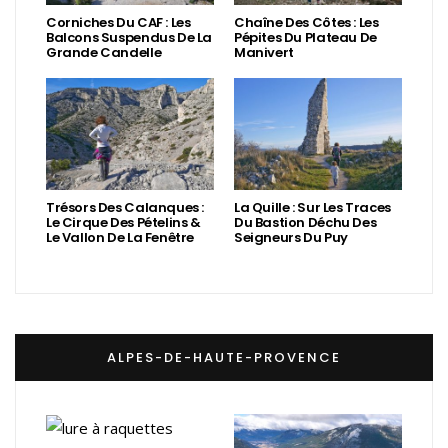
Corniches Du CAF : Les
Chaîne Des Côtes : Les
Balcons Suspendus De La
Pépites Du Plateau De
Grande Candelle
Manivert
Trésors Des Calanques :
La Quille : Sur Les Traces
Le Cirque Des Pételins &
Du Bastion Déchu Des
Le Vallon De La Fenêtre
Seigneurs Du Puy
ALPES-DE-HAUTE-PROVENCE