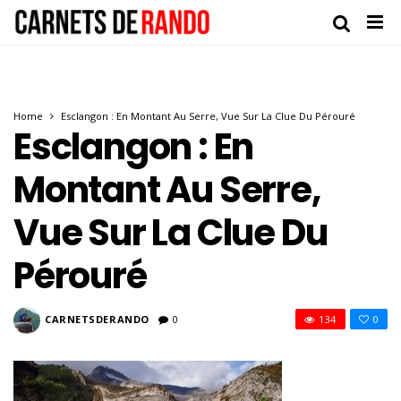
Home
Esclangon : En Montant Au Serre, Vue Sur La Clue Du Pérouré
Esclangon : En
Montant Au Serre,
Vue Sur La Clue Du
Pérouré
CARNETSDERANDO
0
134
0