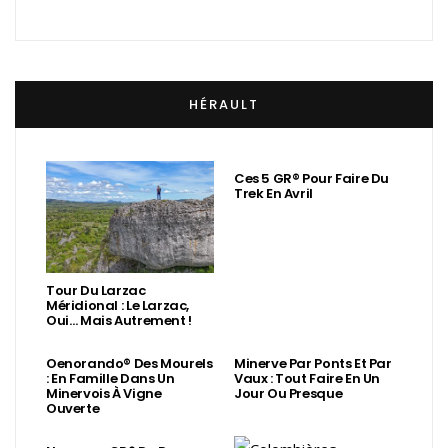
HÉRAULT
Ces 5 GR® Pour Faire Du
Trek En Avril
Tour Du Larzac
Méridional : Le Larzac,
Oui… Mais Autrement !
Oenorando® Des Mourels
Minerve Par Ponts Et Par
: En Famille Dans Un
Vaux : Tout Faire En Un
Minervois À Vigne
Jour Ou Presque
Ouverte