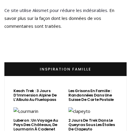
Ce site utilise Akismet pour réduire les indésirables.
En
savoir plus sur la façon dont les données de vos
commentaires sont traitées
.
INSPIRATION FAMILLE
Kesch Trek : 3 Jours
Les Grisons En Famille :
D’Immersion Alpine De
Randonnées Dans Une
L’Albula Au Fluelapass
Suisse De Carte Postale
Luberon : Un Voyage Au
2 Jours De Trek Dans Le
Pays Des Châteaux, De
Queyras Sous Les Étoiles
Lourmarin À Cadenet
De Clapeyto