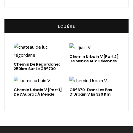
LOZÈRE
Chemin Urbain V [Part.2]
De Mende Aux Cévennes
Chemin De Régordane :
250km Sur Le GR®700
Chemin Urbain V [Part.1]
GR®670 : Dans Les Pas
De L’Aubrac À Mende
D’Urbain V En 329 Km