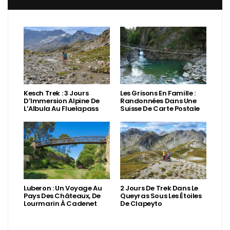
Kesch Trek : 3 Jours
Les Grisons En Famille :
D’Immersion Alpine De
Randonnées Dans Une
L’Albula Au Fluelapass
Suisse De Carte Postale
Luberon : Un Voyage Au
2 Jours De Trek Dans Le
Pays Des Châteaux, De
Queyras Sous Les Étoiles
Lourmarin À Cadenet
De Clapeyto