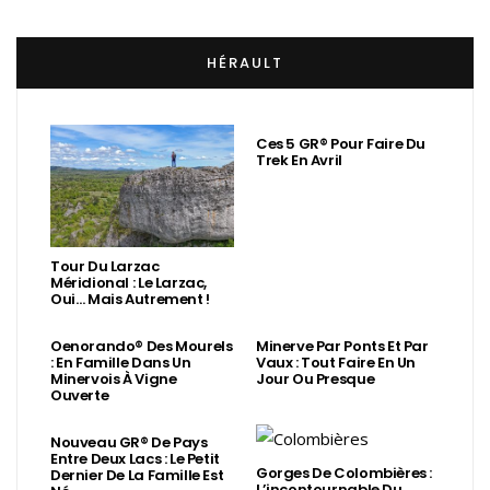
HÉRAULT
Ces 5 GR® Pour Faire Du
Trek En Avril
Tour Du Larzac
Méridional : Le Larzac,
Oui… Mais Autrement !
Oenorando® Des Mourels
Minerve Par Ponts Et Par
: En Famille Dans Un
Vaux : Tout Faire En Un
Minervois À Vigne
Jour Ou Presque
Ouverte
Nouveau GR® De Pays
Entre Deux Lacs : Le Petit
Gorges De Colombières :
Dernier De La Famille Est
L’incontournable Du