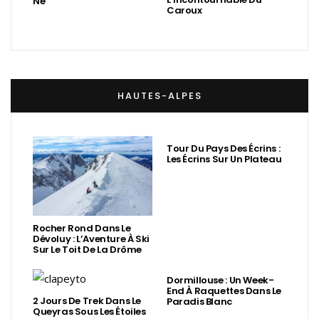
Né
Caroux
HAUTES-ALPES
Tour Du Pays Des Écrins :
Les Écrins Sur Un Plateau
Rocher Rond Dans Le
Dévoluy : L’Aventure À Ski
Sur Le Toit De La Drôme
Dormillouse : Un Week-
End À Raquettes Dans Le
2 Jours De Trek Dans Le
Paradis Blanc
Queyras Sous Les Étoiles