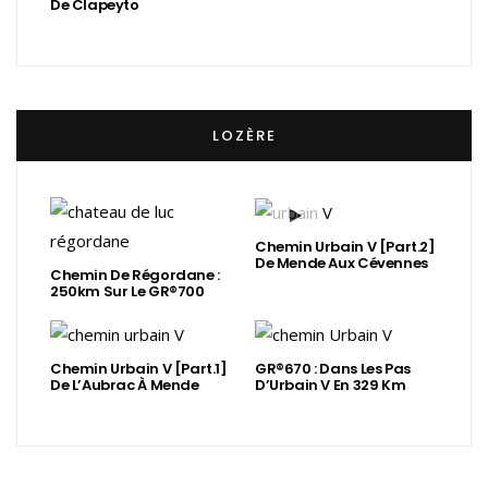
De Clapeyto
LOZÈRE
Chemin Urbain V [Part.2]
De Mende Aux Cévennes
Chemin De Régordane :
250km Sur Le GR®700
Chemin Urbain V [Part.1]
GR®670 : Dans Les Pas
De L’Aubrac À Mende
D’Urbain V En 329 Km