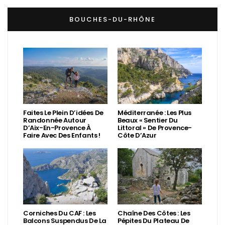
BOUCHES-DU-RHÔNE
Faites Le Plein D’idées De
Méditerranée : Les Plus
Randonnée Autour
Beaux « Sentier Du
D’Aix-En-Provence À
Littoral » De Provence-
Faire Avec Des Enfants !
Côte D’Azur
Corniches Du CAF : Les
Chaîne Des Côtes : Les
Balcons Suspendus De La
Pépites Du Plateau De