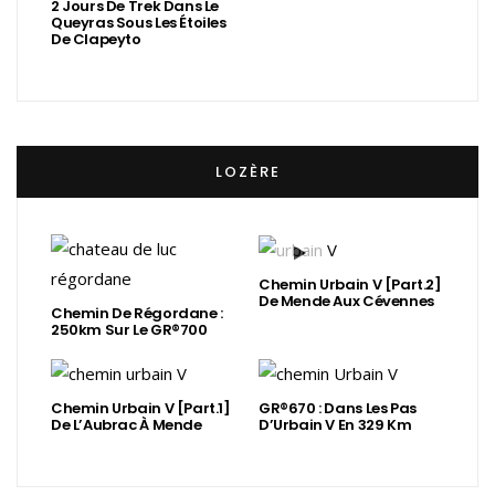
2 Jours De Trek Dans Le
Queyras Sous Les Étoiles
De Clapeyto
LOZÈRE
Chemin Urbain V [Part.2]
De Mende Aux Cévennes
Chemin De Régordane :
250km Sur Le GR®700
Chemin Urbain V [Part.1]
GR®670 : Dans Les Pas
De L’Aubrac À Mende
D’Urbain V En 329 Km