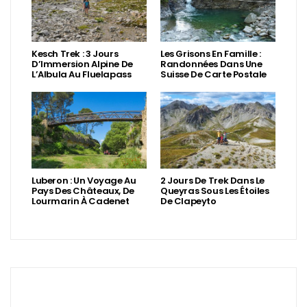
Kesch Trek : 3 Jours
Les Grisons En Famille :
D’Immersion Alpine De
Randonnées Dans Une
L’Albula Au Fluelapass
Suisse De Carte Postale
Luberon : Un Voyage Au
2 Jours De Trek Dans Le
Pays Des Châteaux, De
Queyras Sous Les Étoiles
Lourmarin À Cadenet
De Clapeyto