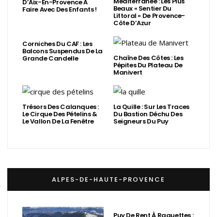
Méditerranée : Les Plus
D’Aix-En-Provence À
Beaux « Sentier Du
Faire Avec Des Enfants !
Littoral » De Provence-
Côte D’Azur
Corniches Du CAF : Les
Balcons Suspendus De La
Chaîne Des Côtes : Les
Grande Candelle
Pépites Du Plateau De
Manivert
Trésors Des Calanques :
La Quille : Sur Les Traces
Le Cirque Des Pételins &
Du Bastion Déchu Des
Le Vallon De La Fenêtre
Seigneurs Du Puy
ALPES-DE-HAUTE-PROVENCE
Puy De Rent À Raquettes :