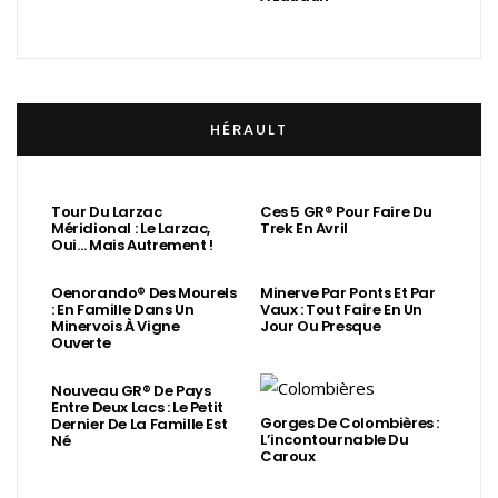
HÉRAULT
Tour Du Larzac
Ces 5 GR® Pour Faire Du
Méridional : Le Larzac,
Trek En Avril
Oui… Mais Autrement !
Oenorando® Des Mourels
Minerve Par Ponts Et Par
: En Famille Dans Un
Vaux : Tout Faire En Un
Minervois À Vigne
Jour Ou Presque
Ouverte
Nouveau GR® De Pays
Entre Deux Lacs : Le Petit
Gorges De Colombières :
Dernier De La Famille Est
L’incontournable Du
Né
Caroux