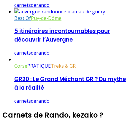
carnetsderando
Best Of
Puy-de-Dôme
5 itinéraires incontournables pour
découvrir l’Auvergne
carnetsderando
Corse
PRATIQUE
Treks & GR
GR20 : Le Grand Méchant GR ? Du mythe
à la réalité
carnetsderando
Carnets de Rando, kezako ?