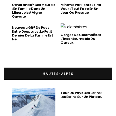
Oenorando® Des Mourels
Minerve Par Ponts Et Par
: En Famille Dans Un
Vaux : Tout Faire En Un
Minervois À Vigne
Jour Ou Presque
Ouverte
Nouveau GR® De Pays
Entre Deux Lacs : Le Petit
Gorges De Colombières :
Dernier De La Famille Est
L’incontournable Du
Né
Caroux
HAUTES-ALPES
Tour Du Pays Des Écrins :
Les Écrins Sur Un Plateau