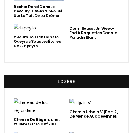
Rocher Rond Dans Le
Dévoluy : L’Aventure À Ski
Sur Le Toit De La Drôme
Dormillouse : Un Week-
End À Raquettes Dans Le
2 Jours De Trek Dans Le
Paradis Blanc
Queyras Sous Les Étoiles
De Clapeyto
LOZÈRE
Chemin Urbain V [Part.2]
De Mende Aux Cévennes
Chemin De Régordane :
250km Sur Le GR®700