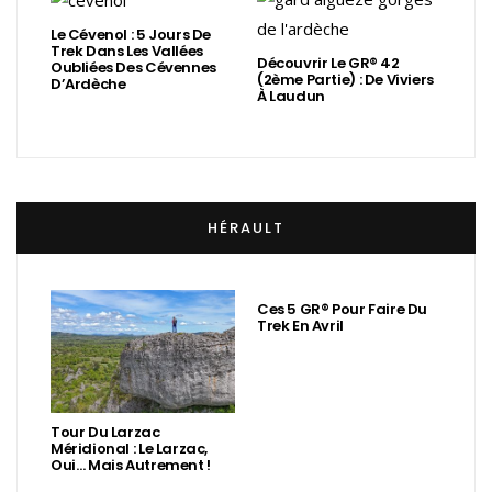
Le Cévenol : 5 Jours De
Trek Dans Les Vallées
Découvrir Le GR® 42
Oubliées Des Cévennes
(2ème Partie) : De Viviers
D’Ardèche
À Laudun
HÉRAULT
Ces 5 GR® Pour Faire Du
Trek En Avril
Tour Du Larzac
Méridional : Le Larzac,
Oui… Mais Autrement !