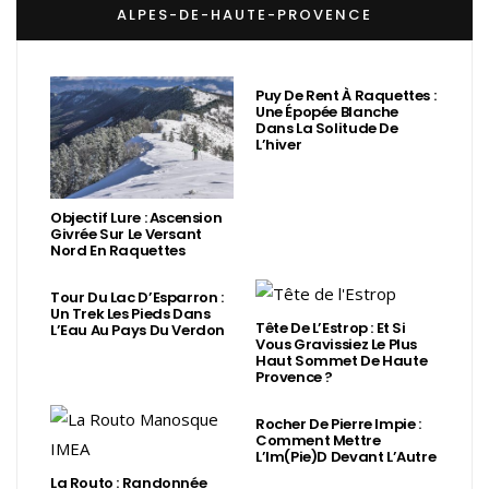
ALPES-DE-HAUTE-PROVENCE
Puy De Rent À Raquettes :
Une Épopée Blanche
Dans La Solitude De
L’hiver
Objectif Lure : Ascension
Givrée Sur Le Versant
Nord En Raquettes
Tour Du Lac D’Esparron :
Un Trek Les Pieds Dans
Tête De L’Estrop : Et Si
L’Eau Au Pays Du Verdon
Vous Gravissiez Le Plus
Haut Sommet De Haute
Provence ?
Rocher De Pierre Impie :
Comment Mettre
L’Im(Pie)d Devant L’Autre
La Routo : Randonnée