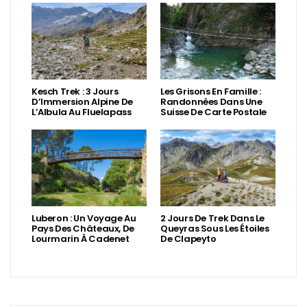
Kesch Trek : 3 Jours
Les Grisons En Famille :
D’Immersion Alpine De
Randonnées Dans Une
L’Albula Au Fluelapass
Suisse De Carte Postale
Luberon : Un Voyage Au
2 Jours De Trek Dans Le
Pays Des Châteaux, De
Queyras Sous Les Étoiles
Lourmarin À Cadenet
De Clapeyto