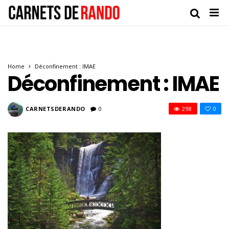
Home
Déconfinement : IMAE
Déconfinement : IMAE
CARNETSDERANDO
0
298
0