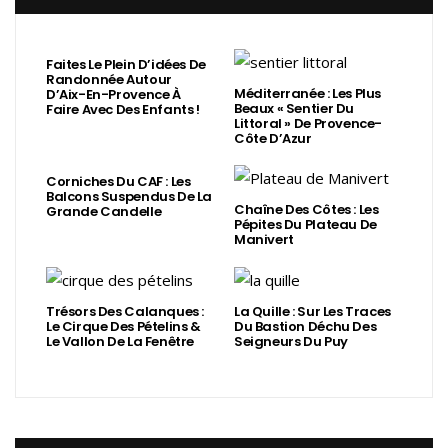
Faites Le Plein D’idées De
Randonnée Autour
Méditerranée : Les Plus
D’Aix-En-Provence À
Beaux « Sentier Du
Faire Avec Des Enfants !
Littoral » De Provence-
Côte D’Azur
Corniches Du CAF : Les
Balcons Suspendus De La
Chaîne Des Côtes : Les
Grande Candelle
Pépites Du Plateau De
Manivert
Trésors Des Calanques :
La Quille : Sur Les Traces
Le Cirque Des Pételins &
Du Bastion Déchu Des
Le Vallon De La Fenêtre
Seigneurs Du Puy