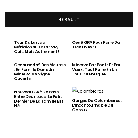
HÉRAULT
Tour Du Larzac
Ces 5 GR® Pour Faire Du
Méridional : Le Larzac,
Trek En Avril
Oui… Mais Autrement !
Oenorando® Des Mourels
Minerve Par Ponts Et Par
: En Famille Dans Un
Vaux : Tout Faire En Un
Minervois À Vigne
Jour Ou Presque
Ouverte
Nouveau GR® De Pays
Entre Deux Lacs : Le Petit
Gorges De Colombières :
Dernier De La Famille Est
L’incontournable Du
Né
Caroux