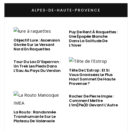
ALPES-DE-HAUTE-PROVENCE
Puy De Rent À Raquettes :
Une Épopée Blanche
Objectif Lure : Ascension
Dans La Solitude De
Givrée Sur Le Versant
L’hiver
Nord En Raquettes
Tour Du Lac D’Esparron :
Un Trek Les Pieds Dans
Tête De L’Estrop : Et Si
L’Eau Au Pays Du Verdon
Vous Gravissiez Le Plus
Haut Sommet De Haute
Provence ?
Rocher De Pierre Impie :
Comment Mettre
L’Im(Pie)d Devant L’Autre
La Routo : Randonnée
Transhumante Sur Le
Plateau De Valensole