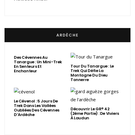
ARDÈCHE
Des Cévennes Au
Tanargue : Un Mini-Trek
Tour Du Tanargue : Le
En Senteurs Et
Trek Qui Défie La
Enchanteur
Montagne Du Dieu
Tonnerre
Le Cévenol : 5 Jours De
Trek Dans Les Vallées
Découvrir Le GR® 42
Oubliées Des Cévennes
(2ème Partie) : De Viviers
D’Ardèche
À Laudun