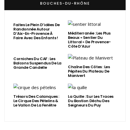
BOUCHES-DU-RHÔNE
Faites Le Plein D’idées De
Randonnée Autour
Méditerranée : Les Plus
D’Aix-En-Provence À
Beaux « Sentier Du
Faire Avec Des Enfants !
Littoral » De Provence-
Côte D’Azur
Corniches Du CAF : Les
Balcons Suspendus De La
Chaîne Des Côtes : Les
Grande Candelle
Pépites Du Plateau De
Manivert
Trésors Des Calanques :
La Quille : Sur Les Traces
Le Cirque Des Pételins &
Du Bastion Déchu Des
Le Vallon De La Fenêtre
Seigneurs Du Puy