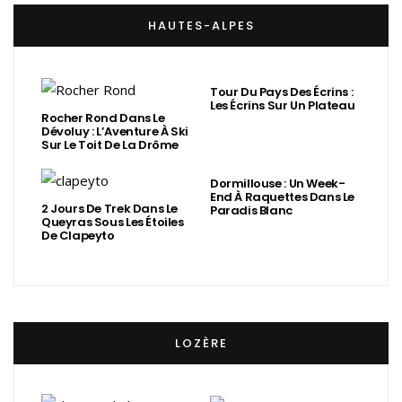
HAUTES-ALPES
Tour Du Pays Des Écrins :
Les Écrins Sur Un Plateau
Rocher Rond Dans Le
Dévoluy : L’Aventure À Ski
Sur Le Toit De La Drôme
Dormillouse : Un Week-
End À Raquettes Dans Le
2 Jours De Trek Dans Le
Paradis Blanc
Queyras Sous Les Étoiles
De Clapeyto
LOZÈRE