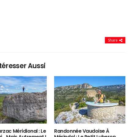
Share
téresser Aussi
rzac Méridional : Le
Randonnée Vaudoise À
ui… Mais Autrement !
Mérindol : Le Petit Luberon