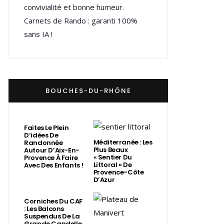
convivialité et bonne humeur.
Carnets de Rando : garanti 100%
sans IA !
BOUCHES-DU-RHÔNE
Faites Le Plein
D’idées De
Méditerranée : Les
Randonnée
Plus Beaux
Autour D’Aix-En-
« Sentier Du
Provence À Faire
Littoral » De
Avec Des Enfants !
Provence-Côte
D’Azur
Corniches Du CAF
: Les Balcons
Suspendus De La
Grande Candelle