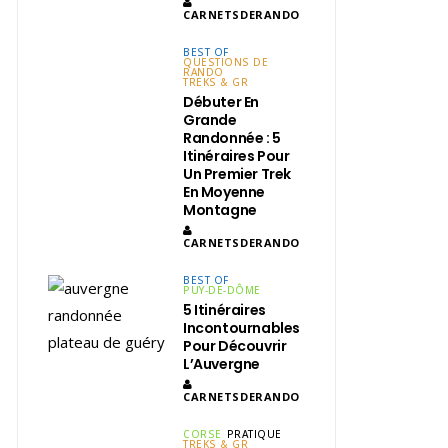
CARNETSDERANDO
BEST OF
QUESTIONS DE
RANDO
TREKS & GR
Débuter En
Grande
Randonnée : 5
Itinéraires Pour
Un Premier Trek
En Moyenne
Montagne
CARNETSDERANDO
BEST OF
PUY-DE-DÔME
5 Itinéraires
Incontournables
Pour Découvrir
L’Auvergne
CARNETSDERANDO
CORSE
PRATIQUE
TREKS & GR