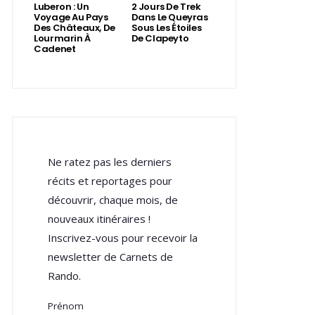
Luberon : Un
2 Jours De Trek
Voyage Au Pays
Dans Le Queyras
Des Châteaux, De
Sous Les Étoiles
Lourmarin À
De Clapeyto
Cadenet
Ne ratez pas les derniers
récits et reportages pour
découvrir, chaque mois, de
nouveaux itinéraires !
Inscrivez-vous pour recevoir la
newsletter de Carnets de
Rando.
Prénom