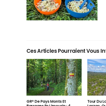
Ces Articles Pourraient Vous In
GR® De Pays Monts Et
Tour Du La
Barrages En Limousin : 4
Larzac, O