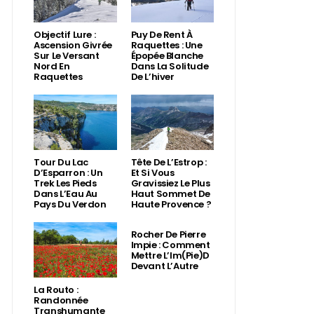
Objectif Lure :
Puy De Rent À
Ascension Givrée
Raquettes : Une
Sur Le Versant
Épopée Blanche
Nord En
Dans La Solitude
Raquettes
De L’hiver
Tour Du Lac
Tête De L’Estrop :
D’Esparron : Un
Et Si Vous
Trek Les Pieds
Gravissiez Le Plus
Dans L’Eau Au
Haut Sommet De
Pays Du Verdon
Haute Provence ?
Rocher De Pierre
Impie : Comment
Mettre L’Im(Pie)d
Devant L’Autre
La Routo :
Randonnée
Transhumante