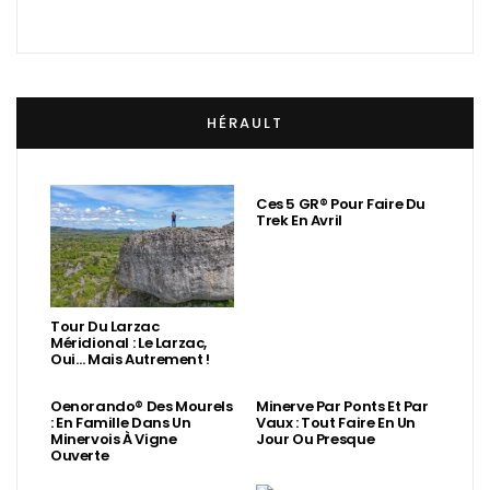
HÉRAULT
Ces 5 GR® Pour Faire Du
Trek En Avril
Tour Du Larzac
Méridional : Le Larzac,
Oui… Mais Autrement !
Oenorando® Des Mourels
Minerve Par Ponts Et Par
: En Famille Dans Un
Vaux : Tout Faire En Un
Minervois À Vigne
Jour Ou Presque
Ouverte