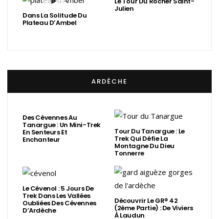
Le Tour Du Rocher Saint-
Julien
Dans La Solitude Du
Plateau D’Ambel
ARDÈCHE
Des Cévennes Au
Tanargue : Un Mini-Trek
Tour Du Tanargue : Le
En Senteurs Et
Trek Qui Défie La
Enchanteur
Montagne Du Dieu
Tonnerre
Le Cévenol : 5 Jours De
Trek Dans Les Vallées
Découvrir Le GR® 42
Oubliées Des Cévennes
(2ème Partie) : De Viviers
D’Ardèche
À Laudun