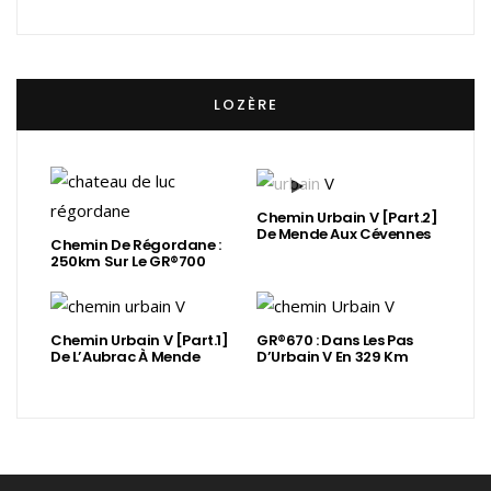
LOZÈRE
Chemin Urbain V [Part.2]
De Mende Aux Cévennes
Chemin De Régordane :
250km Sur Le GR®700
Chemin Urbain V [Part.1]
GR®670 : Dans Les Pas
De L’Aubrac À Mende
D’Urbain V En 329 Km