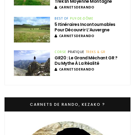
Trek En Moyenne Montagne
CARNETSDERANDO
BEST OF
PUY-DE-DÔME
5 Itinéraires Incontournables
Pour Découvrir L’Auvergne
CARNETSDERANDO
CORSE
PRATIQUE
TREKS & GR
GR20 : Le Grand Méchant GR ?
Du Mythe À La Réalité
CARNETSDERANDO
CARNETS DE RANDO, KEZAKO ?