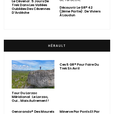
Le Cévenol : 5 Jours De
Trek Dans Les Vallées
Découvrir Le GR® 42
Oubliées Des Cévennes
(2ème Partie) : De Viviers
D’Ardèche
À Laudun
HÉRAULT
Ces 5 GR® Pour Faire Du
Trek En Avril
Tour Du Larzac
Méridional : Le Larzac,
Oui… Mais Autrement !
Oenorando® Des Mourels
Minerve Par Ponts Et Par