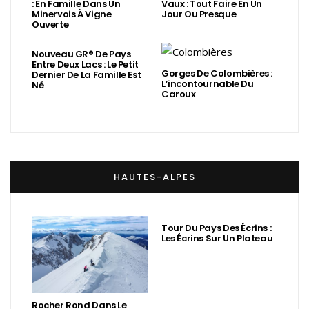
: En Famille Dans Un
Vaux : Tout Faire En Un
Minervois À Vigne
Jour Ou Presque
Ouverte
Nouveau GR® De Pays
Entre Deux Lacs : Le Petit
Gorges De Colombières :
Dernier De La Famille Est
L’incontournable Du
Né
Caroux
HAUTES-ALPES
Tour Du Pays Des Écrins :
Les Écrins Sur Un Plateau
Rocher Rond Dans Le