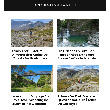
INSPIRATION FAMILLE
Kesch Trek : 3 Jours
Les Grisons En Famille :
D’Immersion Alpine De
Randonnées Dans Une
L’Albula Au Fluelapass
Suisse De Carte Postale
Luberon : Un Voyage Au
2 Jours De Trek Dans Le
Pays Des Châteaux, De
Queyras Sous Les Étoiles
Lourmarin À Cadenet
De Clapeyto