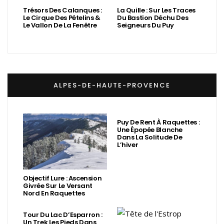
Trésors Des Calanques :
La Quille : Sur Les Traces
Le Cirque Des Pételins &
Du Bastion Déchu Des
Le Vallon De La Fenêtre
Seigneurs Du Puy
ALPES-DE-HAUTE-PROVENCE
Puy De Rent À Raquettes :
Une Épopée Blanche
Dans La Solitude De
L’hiver
Objectif Lure : Ascension
Givrée Sur Le Versant
Nord En Raquettes
Tour Du Lac D’Esparron :
Un Trek Les Pieds Dans