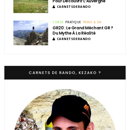
Pour Découvrir L’Auvergne
CARNETSDERANDO
CORSE
PRATIQUE
TREKS & GR
GR20 : Le Grand Méchant GR ?
Du Mythe À La Réalité
CARNETSDERANDO
CARNETS DE RANDO, KEZAKO ?