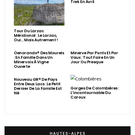
Trek En Avril
Tour Du Larzac
Méridional : Le Larzac,
Oui… Mais Autrement !
Oenorando® Des Mourels
Minerve Par Ponts Et Par
: En Famille Dans Un
Vaux : Tout Faire En Un
Minervois À Vigne
Jour Ou Presque
Ouverte
Nouveau GR® De Pays
Entre Deux Lacs : Le Petit
Gorges De Colombières :
Dernier De La Famille Est
L’incontournable Du
Né
Caroux
HAUTES-ALPES