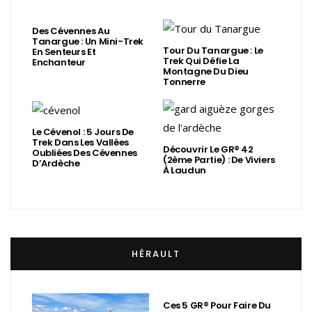
Des Cévennes Au
Tanargue : Un Mini-Trek
Tour Du Tanargue : Le
En Senteurs Et
Trek Qui Défie La
Enchanteur
Montagne Du Dieu
Tonnerre
Le Cévenol : 5 Jours De
Trek Dans Les Vallées
Découvrir Le GR® 42
Oubliées Des Cévennes
(2ème Partie) : De Viviers
D’Ardèche
À Laudun
HÉRAULT
Ces 5 GR® Pour Faire Du