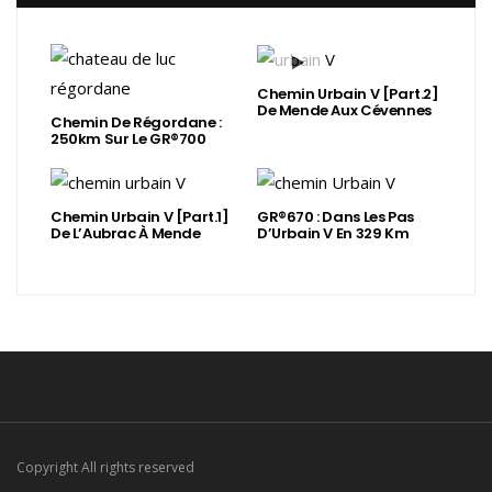
Chemin Urbain V [Part.2]
De Mende Aux Cévennes
Chemin De Régordane :
250km Sur Le GR®700
Chemin Urbain V [Part.1]
GR®670 : Dans Les Pas
De L’Aubrac À Mende
D’Urbain V En 329 Km
Copyright All rights reserved