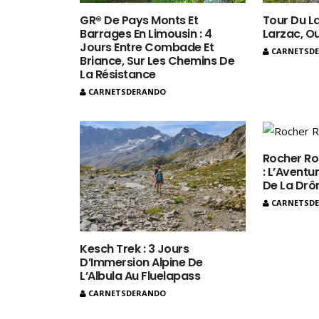
GR® De Pays Monts Et
Tour Du La
Barrages En Limousin : 4
Larzac, O
Jours Entre Combade Et
CARNETSD
Briance, Sur Les Chemins De
La Résistance
CARNETSDERANDO
Rocher Ro
: L’Aventur
De La Dr
CARNETSD
Kesch Trek : 3 Jours
D’Immersion Alpine De
L’Albula Au Fluelapass
CARNETSDERANDO