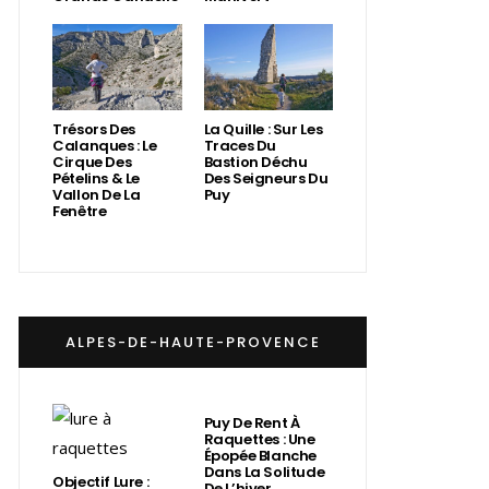
Trésors Des
La Quille : Sur Les
Calanques : Le
Traces Du
Cirque Des
Bastion Déchu
Pételins & Le
Des Seigneurs Du
Vallon De La
Puy
Fenêtre
ALPES-DE-HAUTE-PROVENCE
Puy De Rent À
Raquettes : Une
Épopée Blanche
Dans La Solitude
Objectif Lure :
De L’hiver