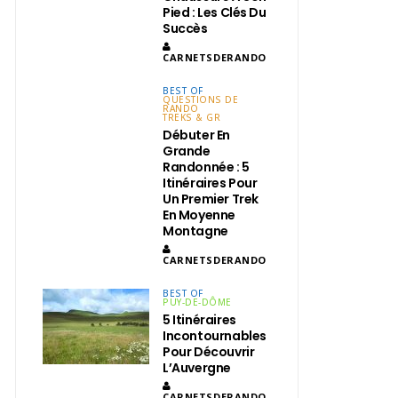
Pied : Les Clés Du
Succès
CARNETSDERANDO
BEST OF
QUESTIONS DE
RANDO
TREKS & GR
Débuter En
Grande
Randonnée : 5
Itinéraires Pour
Un Premier Trek
En Moyenne
Montagne
CARNETSDERANDO
BEST OF
PUY-DE-DÔME
5 Itinéraires
Incontournables
Pour Découvrir
L’Auvergne
CARNETSDERANDO