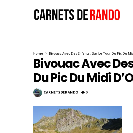
Home
Bivouac Avec Des Enfants : Sur Le Tour Du Pic Du Mi
Bivouac Avec Des 
Du Pic Du Midi D’
CARNETSDERANDO
0