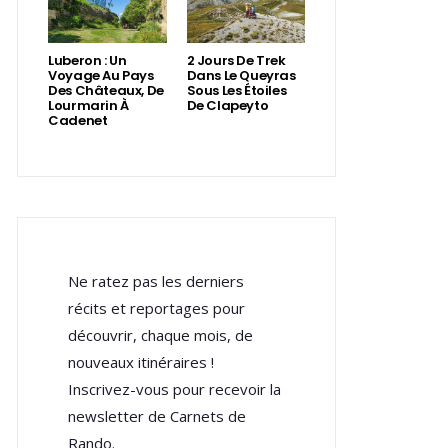
Luberon : Un
2 Jours De Trek
Voyage Au Pays
Dans Le Queyras
Des Châteaux, De
Sous Les Étoiles
Lourmarin À
De Clapeyto
Cadenet
Ne ratez pas les derniers
récits et reportages pour
découvrir, chaque mois, de
nouveaux itinéraires !
Inscrivez-vous pour recevoir la
newsletter de Carnets de
Rando.