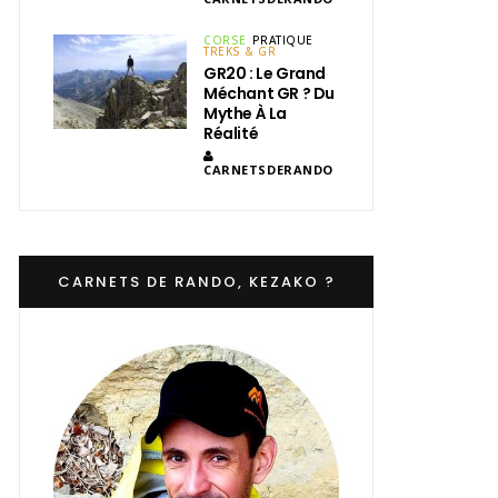
CORSE
PRATIQUE
TREKS & GR
GR20 : Le Grand
Méchant GR ? Du
Mythe À La
Réalité
CARNETSDERANDO
CARNETS DE RANDO, KEZAKO ?