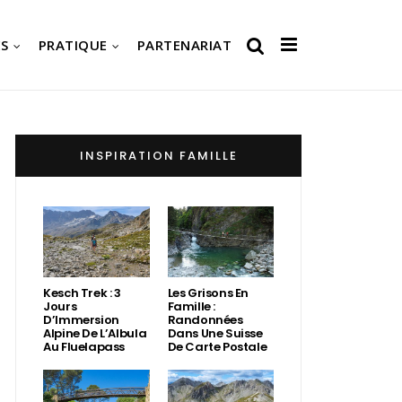
S
PRATIQUE
PARTENARIAT
INSPIRATION FAMILLE
Kesch Trek : 3
Les Grisons En
Jours
Famille :
D’Immersion
Randonnées
Alpine De L’Albula
Dans Une Suisse
Au Fluelapass
De Carte Postale