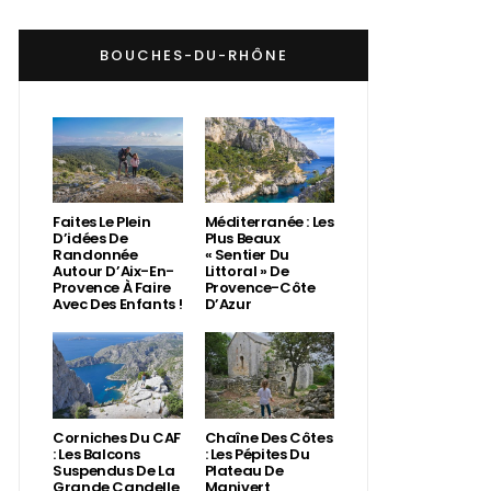
BOUCHES-DU-RHÔNE
Faites Le Plein
Méditerranée : Les
D’idées De
Plus Beaux
Randonnée
« Sentier Du
Autour D’Aix-En-
Littoral » De
Provence À Faire
Provence-Côte
Avec Des Enfants !
D’Azur
Corniches Du CAF
Chaîne Des Côtes
: Les Balcons
: Les Pépites Du
Suspendus De La
Plateau De
Grande Candelle
Manivert