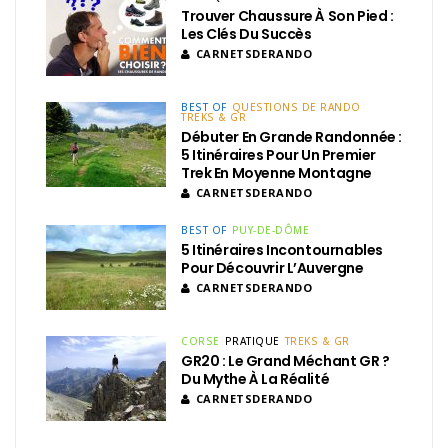
Trouver Chaussure À Son Pied :
Les Clés Du Succès
CARNETSDERANDO
BEST OF
QUESTIONS DE RANDO
TREKS & GR
Débuter En Grande Randonnée :
5 Itinéraires Pour Un Premier
Trek En Moyenne Montagne
CARNETSDERANDO
BEST OF
PUY-DE-DÔME
5 Itinéraires Incontournables
Pour Découvrir L’Auvergne
CARNETSDERANDO
CORSE
PRATIQUE
TREKS & GR
GR20 : Le Grand Méchant GR ?
Du Mythe À La Réalité
CARNETSDERANDO