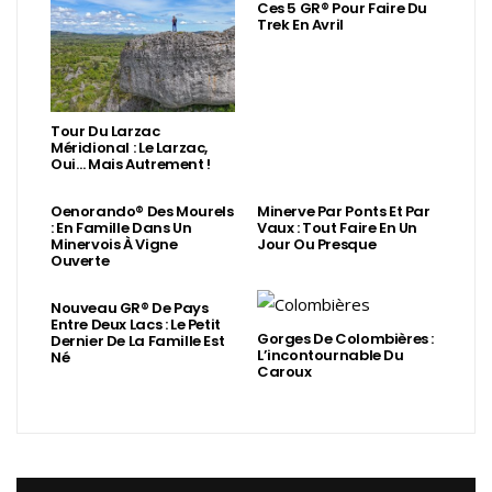
Ces 5 GR® Pour Faire Du
Trek En Avril
Tour Du Larzac
Méridional : Le Larzac,
Oui… Mais Autrement !
Oenorando® Des Mourels
Minerve Par Ponts Et Par
: En Famille Dans Un
Vaux : Tout Faire En Un
Minervois À Vigne
Jour Ou Presque
Ouverte
Nouveau GR® De Pays
Entre Deux Lacs : Le Petit
Gorges De Colombières :
Dernier De La Famille Est
L’incontournable Du
Né
Caroux