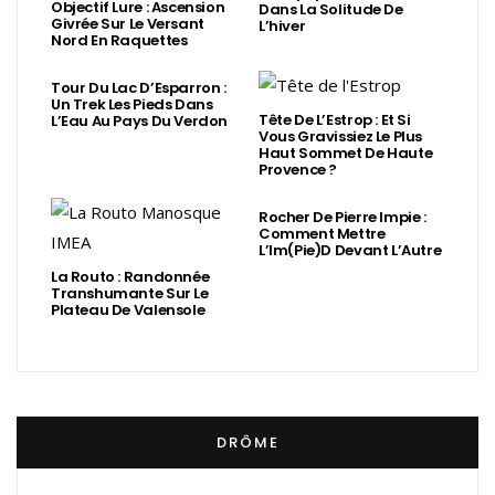
Objectif Lure : Ascension
Dans La Solitude De
Givrée Sur Le Versant
L’hiver
Nord En Raquettes
Tour Du Lac D’Esparron :
Un Trek Les Pieds Dans
Tête De L’Estrop : Et Si
L’Eau Au Pays Du Verdon
Vous Gravissiez Le Plus
Haut Sommet De Haute
Provence ?
Rocher De Pierre Impie :
Comment Mettre
L’Im(Pie)d Devant L’Autre
La Routo : Randonnée
Transhumante Sur Le
Plateau De Valensole
DRÔME