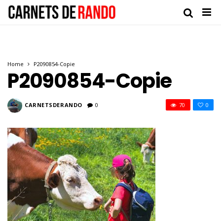
Home
P2090854-Copie
P2090854-Copie
CARNETSDERANDO
0
70
0