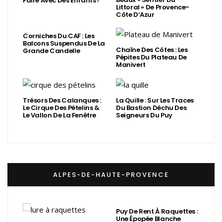
Faire Avec Des Enfants !
Littoral » De Provence-
Côte D’Azur
Corniches Du CAF : Les
Balcons Suspendus De La
Chaîne Des Côtes : Les
Grande Candelle
Pépites Du Plateau De
Manivert
Trésors Des Calanques :
La Quille : Sur Les Traces
Le Cirque Des Pételins &
Du Bastion Déchu Des
Le Vallon De La Fenêtre
Seigneurs Du Puy
ALPES-DE-HAUTE-PROVENCE
Puy De Rent À Raquettes :
Une Épopée Blanche