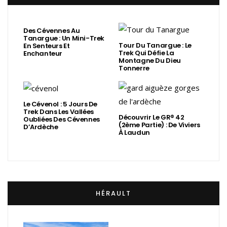
Des Cévennes Au
Tanargue : Un Mini-Trek
Tour Du Tanargue : Le
En Senteurs Et
Trek Qui Défie La
Enchanteur
Montagne Du Dieu
Tonnerre
Le Cévenol : 5 Jours De
Trek Dans Les Vallées
Découvrir Le GR® 42
Oubliées Des Cévennes
(2ème Partie) : De Viviers
D’Ardèche
À Laudun
HÉRAULT