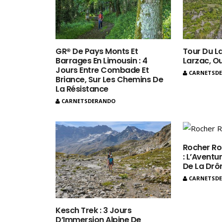
GR® De Pays Monts Et
Tour Du La
Barrages En Limousin : 4
Larzac, O
Jours Entre Combade Et
CARNETSD
Briance, Sur Les Chemins De
La Résistance
CARNETSDERANDO
Rocher Ro
: L’Aventur
De La Dr
CARNETSD
Kesch Trek : 3 Jours
D’Immersion Alpine De