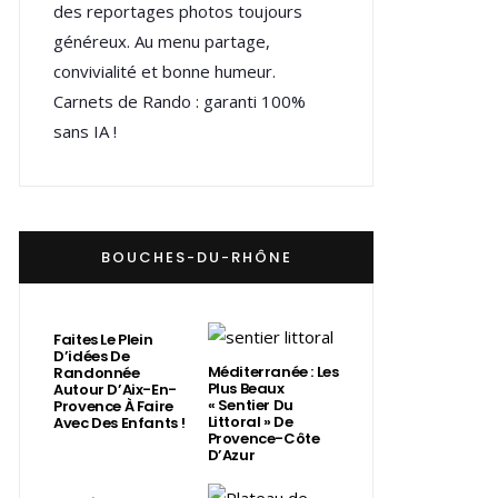
des reportages photos toujours
généreux. Au menu partage,
convivialité et bonne humeur.
Carnets de Rando : garanti 100%
sans IA !
BOUCHES-DU-RHÔNE
Faites Le Plein
D’idées De
Méditerranée : Les
Randonnée
Plus Beaux
Autour D’Aix-En-
« Sentier Du
Provence À Faire
Littoral » De
Avec Des Enfants !
Provence-Côte
D’Azur