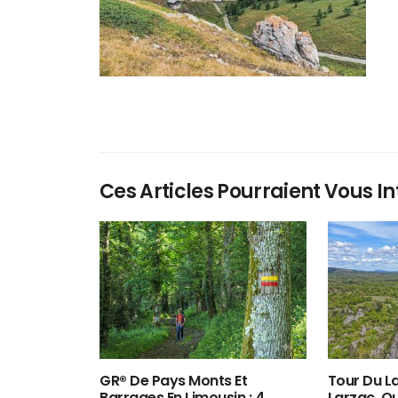
Ces Articles Pourraient Vous In
GR® De Pays Monts Et
Tour Du La
Barrages En Limousin : 4
Larzac, O