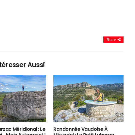
Share
téresser Aussi
rzac Méridional : Le
Randonnée Vaudoise À
ui… Mais Autrement !
Mérindol : Le Petit Luberon