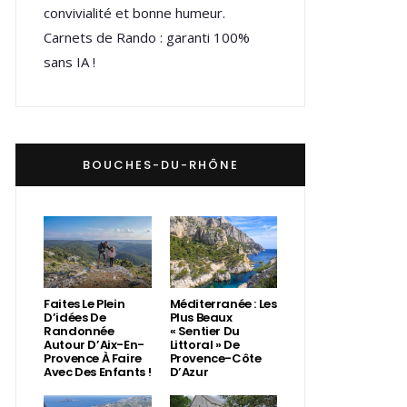
convivialité et bonne humeur.
Carnets de Rando : garanti 100%
sans IA !
BOUCHES-DU-RHÔNE
Faites Le Plein
Méditerranée : Les
D’idées De
Plus Beaux
Randonnée
« Sentier Du
Autour D’Aix-En-
Littoral » De
Provence À Faire
Provence-Côte
Avec Des Enfants !
D’Azur