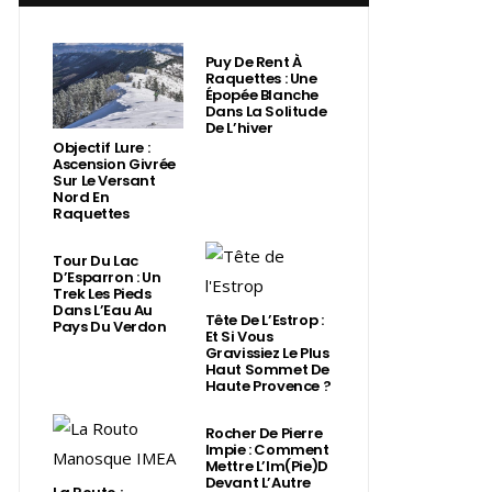
Puy De Rent À
Raquettes : Une
Épopée Blanche
Dans La Solitude
De L’hiver
Objectif Lure :
Ascension Givrée
Sur Le Versant
Nord En
Raquettes
Tour Du Lac
D’Esparron : Un
Trek Les Pieds
Dans L’Eau Au
Tête De L’Estrop :
Pays Du Verdon
Et Si Vous
Gravissiez Le Plus
Haut Sommet De
Haute Provence ?
Rocher De Pierre
Impie : Comment
Mettre L’Im(Pie)d
Devant L’Autre