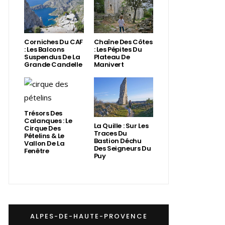
Corniches Du CAF
Chaîne Des Côtes
: Les Balcons
: Les Pépites Du
Suspendus De La
Plateau De
Grande Candelle
Manivert
Trésors Des
Calanques : Le
La Quille : Sur Les
Cirque Des
Traces Du
Pételins & Le
Bastion Déchu
Vallon De La
Des Seigneurs Du
Fenêtre
Puy
ALPES-DE-HAUTE-PROVENCE