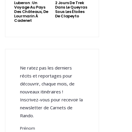
Luberon : Un
2 Jours De Trek
Voyage Au Pays
Dans Le Queyras
Des Châteaux, De
Sous Les Étoiles
Lourmarin À
De Clapeyto
Cadenet
Ne ratez pas les derniers
récits et reportages pour
découvrir, chaque mois, de
nouveaux itinéraires !
Inscrivez-vous pour recevoir la
newsletter de Carnets de
Rando.
Prénom