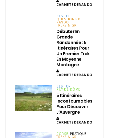
CARNETSDERANDO
BEST OF
QUESTIONS DE
RANDO
TREKS & GR
Débuter En
Grande
Randonnée : 5
Itinéraires Pour
Un Premier Trek
En Moyenne
Montagne
CARNETSDERANDO
BEST OF
PUY-DE-DÔME
5 Itinéraires
Incontournables
Pour Découvrir
L’Auvergne
CARNETSDERANDO
CORSE
PRATIQUE
TREKS & GR