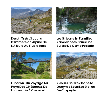
Kesch Trek : 3 Jours
Les Grisons En Famille :
D’Immersion Alpine De
Randonnées Dans Une
L’Albula Au Fluelapass
Suisse De Carte Postale
Luberon : Un Voyage Au
2 Jours De Trek Dans Le
Pays Des Châteaux, De
Queyras Sous Les Étoiles
Lourmarin À Cadenet
De Clapeyto