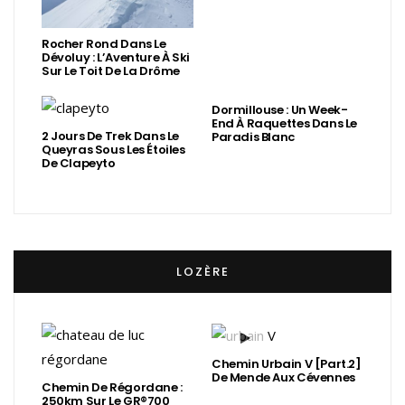
Rocher Rond Dans Le
Dévoluy : L’Aventure À Ski
Sur Le Toit De La Drôme
Dormillouse : Un Week-
End À Raquettes Dans Le
2 Jours De Trek Dans Le
Paradis Blanc
Queyras Sous Les Étoiles
De Clapeyto
LOZÈRE
Chemin Urbain V [Part.2]
De Mende Aux Cévennes
Chemin De Régordane :
250km Sur Le GR®700