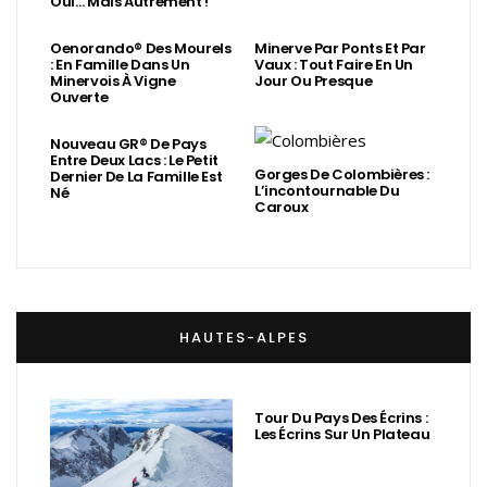
Oui… Mais Autrement !
Oenorando® Des Mourels
Minerve Par Ponts Et Par
: En Famille Dans Un
Vaux : Tout Faire En Un
Minervois À Vigne
Jour Ou Presque
Ouverte
Nouveau GR® De Pays
Entre Deux Lacs : Le Petit
Gorges De Colombières :
Dernier De La Famille Est
L’incontournable Du
Né
Caroux
HAUTES-ALPES
Tour Du Pays Des Écrins :
Les Écrins Sur Un Plateau