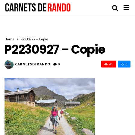
Home
P2230927 – Copie
P2230927 – Copie
CARNETSDERANDO
0
41
0