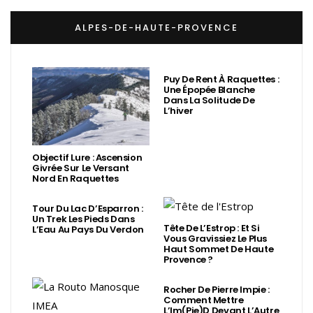
ALPES-DE-HAUTE-PROVENCE
Puy De Rent À Raquettes :
Une Épopée Blanche
Dans La Solitude De
L’hiver
Objectif Lure : Ascension
Givrée Sur Le Versant
Nord En Raquettes
Tour Du Lac D’Esparron :
Un Trek Les Pieds Dans
Tête De L’Estrop : Et Si
L’Eau Au Pays Du Verdon
Vous Gravissiez Le Plus
Haut Sommet De Haute
Provence ?
Rocher De Pierre Impie :
Comment Mettre
L’Im(Pie)d Devant L’Autre