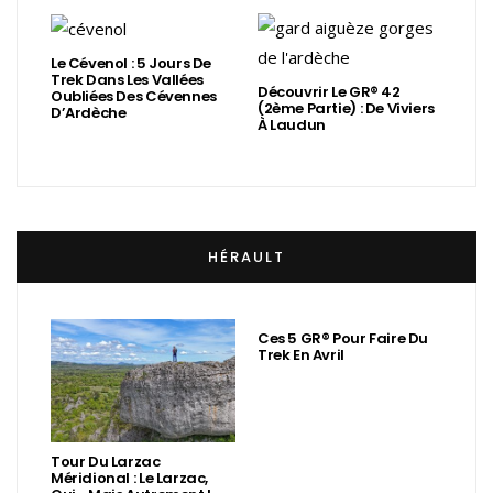
Le Cévenol : 5 Jours De
Trek Dans Les Vallées
Découvrir Le GR® 42
Oubliées Des Cévennes
(2ème Partie) : De Viviers
D’Ardèche
À Laudun
HÉRAULT
Ces 5 GR® Pour Faire Du
Trek En Avril
Tour Du Larzac
Méridional : Le Larzac,