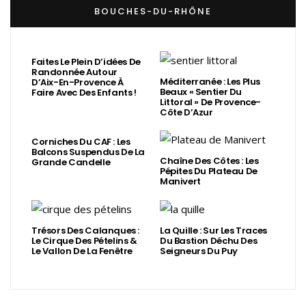
BOUCHES-DU-RHÔNE
Faites Le Plein D’idées De
Randonnée Autour
Méditerranée : Les Plus
D’Aix-En-Provence À
Beaux « Sentier Du
Faire Avec Des Enfants !
Littoral » De Provence-
Côte D’Azur
Corniches Du CAF : Les
Balcons Suspendus De La
Chaîne Des Côtes : Les
Grande Candelle
Pépites Du Plateau De
Manivert
Trésors Des Calanques :
La Quille : Sur Les Traces
Le Cirque Des Pételins &
Du Bastion Déchu Des
Le Vallon De La Fenêtre
Seigneurs Du Puy