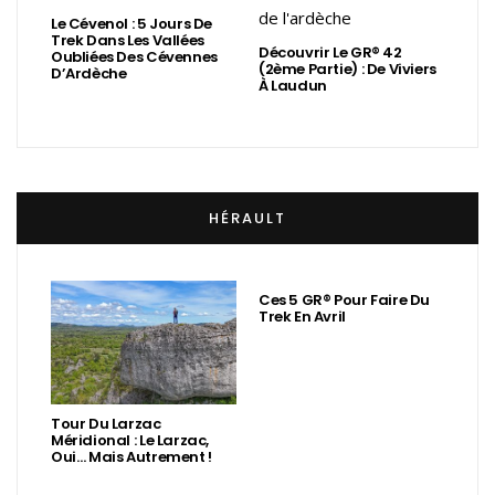
Le Cévenol : 5 Jours De
Trek Dans Les Vallées
Découvrir Le GR® 42
Oubliées Des Cévennes
(2ème Partie) : De Viviers
D’Ardèche
À Laudun
HÉRAULT
Ces 5 GR® Pour Faire Du
Trek En Avril
Tour Du Larzac
Méridional : Le Larzac,
Oui… Mais Autrement !