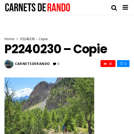
Home
P2240230 – Copie
P2240230 – Copie
CARNETSDERANDO
0
38
0