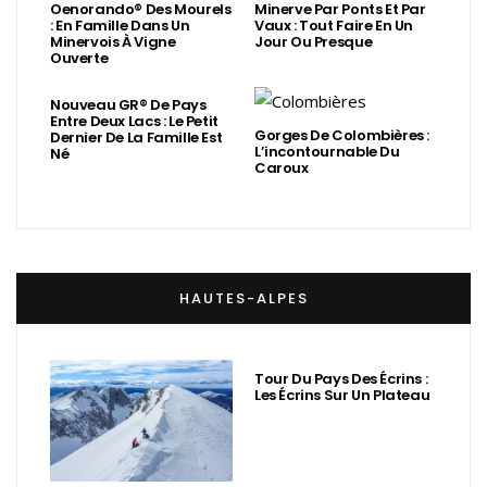
Oenorando® Des Mourels
Minerve Par Ponts Et Par
: En Famille Dans Un
Vaux : Tout Faire En Un
Minervois À Vigne
Jour Ou Presque
Ouverte
Nouveau GR® De Pays
Entre Deux Lacs : Le Petit
Gorges De Colombières :
Dernier De La Famille Est
L’incontournable Du
Né
Caroux
HAUTES-ALPES
Tour Du Pays Des Écrins :
Les Écrins Sur Un Plateau