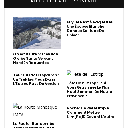
ALPES-DE-HAUTE-PROVENCE
Puy De Rent À Raquettes :
Une Épopée Blanche
Dans La Solitude De
L’hiver
Objectif Lure : Ascension
Givrée Sur Le Versant
Nord En Raquettes
Tour Du Lac D’Esparron :
Un Trek Les Pieds Dans
Tête De L’Estrop : Et Si
L’Eau Au Pays Du Verdon
Vous Gravissiez Le Plus
Haut Sommet De Haute
Provence ?
Rocher De Pierre Impie :
Comment Mettre
L’Im(Pie)d Devant L’Autre
La Routo : Randonnée
Transhumante Sur Le