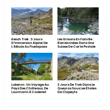
Kesch Trek : 3 Jours
Les Grisons En Famille :
D’Immersion Alpine De
Randonnées Dans Une
L’Albula Au Fluelapass
Suisse De Carte Postale
Luberon : Un Voyage Au
2 Jours De Trek Dans Le
Pays Des Châteaux, De
Queyras Sous Les Étoiles
Lourmarin À Cadenet
De Clapeyto