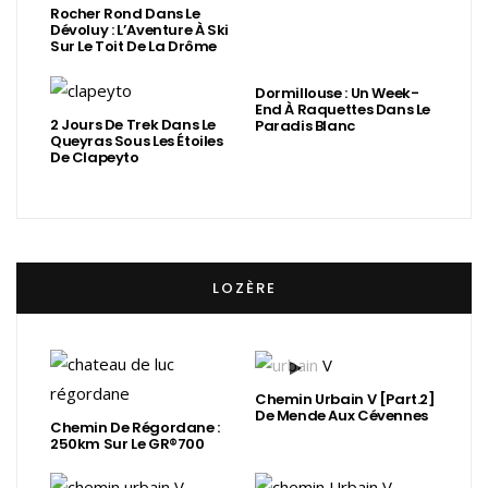
Rocher Rond Dans Le
Dévoluy : L’Aventure À Ski
Sur Le Toit De La Drôme
Dormillouse : Un Week-
End À Raquettes Dans Le
2 Jours De Trek Dans Le
Paradis Blanc
Queyras Sous Les Étoiles
De Clapeyto
LOZÈRE
Chemin Urbain V [Part.2]
De Mende Aux Cévennes
Chemin De Régordane :
250km Sur Le GR®700