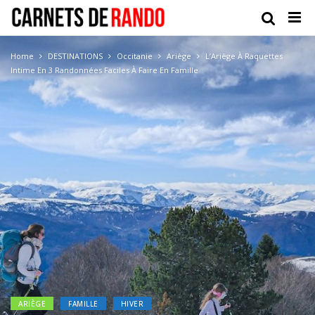
Home
DESTINATIONS
Occitanie
Ariège
L’Ariège À Raquettes
Intime En 3 Randonnées Faciles À Faire En Famille
ARIÈGE
FAMILLE
HIVER