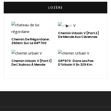
LOZÈRE
Chemin Urbain V [Part.2]
De Mende Aux Cévennes
Chemin De Régordane :
250km Sur Le GR®700
Chemin Urbain V [Part.1]
GR®670 : Dans Les Pas
De L’Aubrac À Mende
D’Urbain V En 329 Km