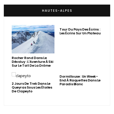
HAUTES-ALPES
Tour Du Pays Des Écrins :
Les Écrins Sur Un Plateau
Rocher Rond Dans Le
Dévoluy : L’Aventure À Ski
Sur Le Toit De La Drôme
Dormillouse : Un Week-
End À Raquettes Dans Le
2 Jours De Trek Dans Le
Paradis Blanc
Queyras Sous Les Étoiles
De Clapeyto