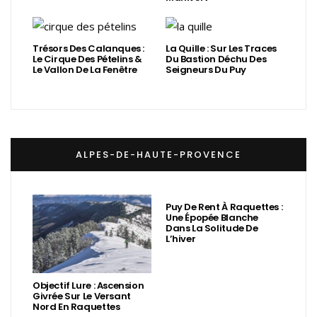
Trésors Des Calanques :
La Quille : Sur Les Traces
Le Cirque Des Pételins &
Du Bastion Déchu Des
Le Vallon De La Fenêtre
Seigneurs Du Puy
ALPES-DE-HAUTE-PROVENCE
Puy De Rent À Raquettes :
Une Épopée Blanche
Dans La Solitude De
L’hiver
Objectif Lure : Ascension
Givrée Sur Le Versant
Nord En Raquettes