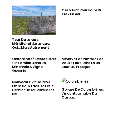
Ces 5 GR® Pour Faire Du
Trek En Avril
Tour Du Larzac
Méridional : Le Larzac,
Oui… Mais Autrement !
Oenorando® Des Mourels
Minerve Par Ponts Et Par
: En Famille Dans Un
Vaux : Tout Faire En Un
Minervois À Vigne
Jour Ou Presque
Ouverte
Nouveau GR® De Pays
Entre Deux Lacs : Le Petit
Gorges De Colombières :
Dernier De La Famille Est
L’incontournable Du
Né
Caroux