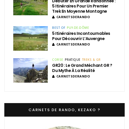
Débuter En Grande Randonnée :
5 Itinéraires Pour Un Premier
Trek En Moyenne Montagne
CARNETSDERANDO
BEST OF
PUY-DE-DÔME
5 Itinéraires Incontournables
Pour Découvrir L’Auvergne
CARNETSDERANDO
CORSE
PRATIQUE
TREKS & GR
GR20 : Le Grand Méchant GR ?
Du Mythe À La Réalité
CARNETSDERANDO
CARNETS DE RANDO, KEZAKO ?