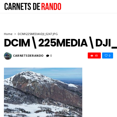
Home
DCIM\225MEDIA\DJI_0247.JPG
DCIM\225MEDIA\DJI_
CARNETSDERANDO
0
49
0