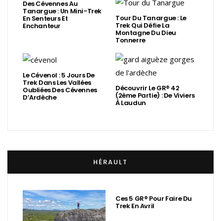
Des Cévennes Au
Tanargue : Un Mini-Trek
Tour Du Tanargue : Le
En Senteurs Et
Trek Qui Défie La
Enchanteur
Montagne Du Dieu
Tonnerre
Le Cévenol : 5 Jours De
Trek Dans Les Vallées
Découvrir Le GR® 42
Oubliées Des Cévennes
(2ème Partie) : De Viviers
D’Ardèche
À Laudun
HÉRAULT
Ces 5 GR® Pour Faire Du
Trek En Avril