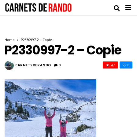
Home
P2330997-2 – Copie
P2330997-2 – Copie
CARNETSDERANDO
0
47
0