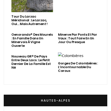
Tour Du Larzac
Méridional : Le Larzac,
Oui… Mais Autrement !
Oenorando® Des Mourels
Minerve Par Ponts Et Par
: En Famille Dans Un
Vaux : Tout Faire En Un
Minervois À Vigne
Jour Ou Presque
Ouverte
Nouveau GR® De Pays
Entre Deux Lacs : Le Petit
Gorges De Colombières :
Dernier De La Famille Est
L’incontournable Du
Né
Caroux
HAUTES-ALPES