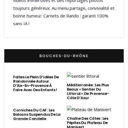
vidéos immersives et des reportages photos
toujours généreux. Au menu partage, convivialité et
bonne humeur. Carnets de Rando : garanti 100%
sans IA !
BOUCHES-DU-RHÔNE
Faites Le Plein D’idées De
Randonnée Autour
Méditerranée : Les Plus
D’Aix-En-Provence À
Beaux « Sentier Du
Faire Avec Des Enfants !
Littoral » De Provence-
Côte D’Azur
Corniches Du CAF : Les
Balcons Suspendus De La
Chaîne Des Côtes : Les
Grande Candelle
Pépites Du Plateau De
Manivert