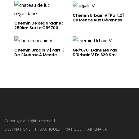
Chemin Urbain V [Part.2]
De Mende Aux Cévennes
Chemin De Régordane :
250km Sur Le GR®700
Chemin Urbain V [Part.1]
GR®670 : Dans Les Pas
De L’Aubrac À Mende
D’Urbain V En 329 Km
Copyright All rights reserved
DESTINATIONS
THEMATIQUES
PRATIQUE
PARTENARIAT