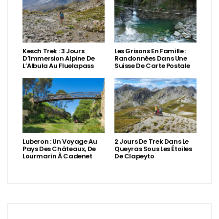
Kesch Trek : 3 Jours
Les Grisons En Famille :
D’Immersion Alpine De
Randonnées Dans Une
L’Albula Au Fluelapass
Suisse De Carte Postale
Luberon : Un Voyage Au
2 Jours De Trek Dans Le
Pays Des Châteaux, De
Queyras Sous Les Étoiles
Lourmarin À Cadenet
De Clapeyto