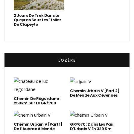
2 Jours De Trek Dans Le
Queyras Sous Les Étoiles
De Clapeyto
LOZÈRE
Chemin Urbain V [Part.2]
De Mende Aux Cévennes
Chemin De Régordane :
250km Sur Le GR®700
Chemin Urbain V [Part.1]
GR®670 : Dans Les Pas
De L’Aubrac À Mende
D’Urbain V En 329 Km