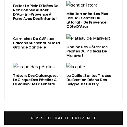
Faites Le Plein D’idées De
Randonnée Autour
Méditerranée : Les Plus
D’Aix-En-Provence À
Beaux « Sentier Du
Faire Avec Des Enfants !
Littoral » De Provence-
Côte D’Azur
Corniches Du CAF : Les
Balcons Suspendus De La
Chaîne Des Côtes : Les
Grande Candelle
Pépites Du Plateau De
Manivert
Trésors Des Calanques :
La Quille : Sur Les Traces
Le Cirque Des Pételins &
Du Bastion Déchu Des
Le Vallon De La Fenêtre
Seigneurs Du Puy
ALPES-DE-HAUTE-PROVENCE