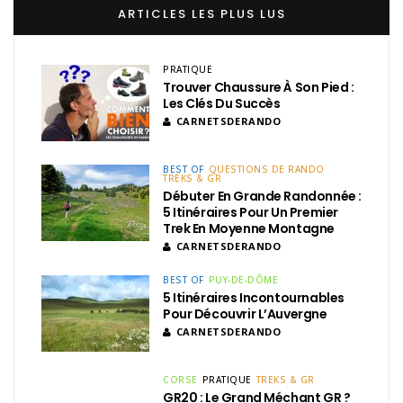
ARTICLES LES PLUS LUS
PRATIQUE
Trouver Chaussure À Son Pied :
Les Clés Du Succès
CARNETSDERANDO
BEST OF
QUESTIONS DE RANDO
TREKS & GR
Débuter En Grande Randonnée :
5 Itinéraires Pour Un Premier
Trek En Moyenne Montagne
CARNETSDERANDO
BEST OF
PUY-DE-DÔME
5 Itinéraires Incontournables
Pour Découvrir L’Auvergne
CARNETSDERANDO
CORSE
PRATIQUE
TREKS & GR
GR20 : Le Grand Méchant GR ?