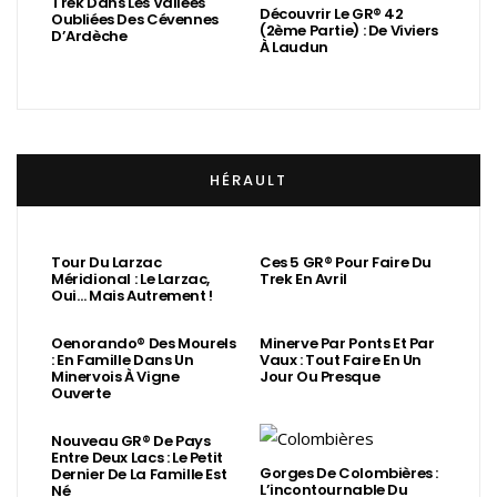
Trek Dans Les Vallées
Découvrir Le GR® 42
Oubliées Des Cévennes
(2ème Partie) : De Viviers
D’Ardèche
À Laudun
HÉRAULT
Tour Du Larzac
Ces 5 GR® Pour Faire Du
Méridional : Le Larzac,
Trek En Avril
Oui… Mais Autrement !
Oenorando® Des Mourels
Minerve Par Ponts Et Par
: En Famille Dans Un
Vaux : Tout Faire En Un
Minervois À Vigne
Jour Ou Presque
Ouverte
Nouveau GR® De Pays
Entre Deux Lacs : Le Petit
Gorges De Colombières :
Dernier De La Famille Est
L’incontournable Du
Né