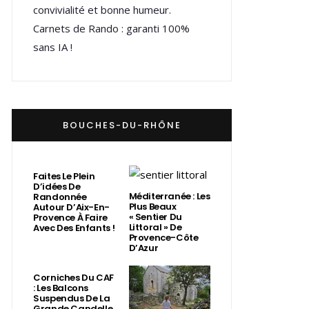
convivialité et bonne humeur.
Carnets de Rando : garanti 100%
sans IA !
BOUCHES-DU-RHÔNE
Faites Le Plein
D’idées De
Méditerranée : Les
Randonnée
Plus Beaux
Autour D’Aix-En-
« Sentier Du
Provence À Faire
Littoral » De
Avec Des Enfants !
Provence-Côte
D’Azur
Corniches Du CAF
: Les Balcons
Suspendus De La
Grande Candelle