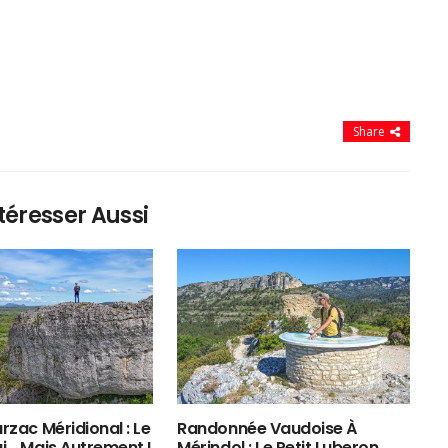
Share
téresser Aussi
rzac Méridional : Le
Randonnée Vaudoise À
ui… Mais Autrement !
Mérindol : Le Petit Luberon