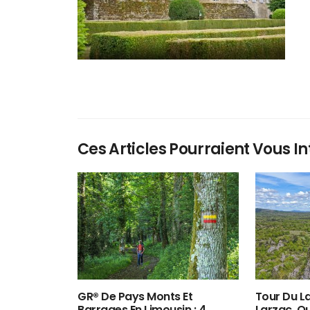
Ces Articles Pourraient Vous In
GR® De Pays Monts Et
Tour Du La
Barrages En Limousin : 4
Larzac, O