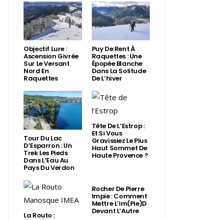
Objectif Lure :
Puy De Rent À
Ascension Givrée
Raquettes : Une
Sur Le Versant
Épopée Blanche
Nord En
Dans La Solitude
Raquettes
De L’hiver
Tête De L’Estrop :
Et Si Vous
Tour Du Lac
Gravissiez Le Plus
D’Esparron : Un
Haut Sommet De
Trek Les Pieds
Haute Provence ?
Dans L’Eau Au
Pays Du Verdon
Rocher De Pierre
Impie : Comment
Mettre L’Im(Pie)d
Devant L’Autre
La Routo :