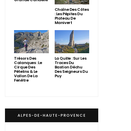
Chaîne Des Côtes
: Les Pépites Du
Plateau De
Manivert
Trésors Des
La Quille : Sur Les
Calanques : Le
Traces Du
Cirque Des
Bastion Déchu
Pételins & Le
Des Seigneurs Du
Vallon De La
Puy
Fenêtre
ALPES-DE-HAUTE-PROVENCE