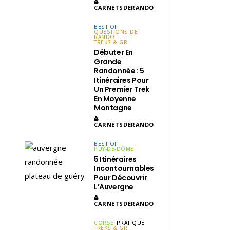
CARNETSDERANDO
BEST OF
QUESTIONS DE
RANDO
TREKS & GR
Débuter En
Grande
Randonnée : 5
Itinéraires Pour
Un Premier Trek
En Moyenne
Montagne
CARNETSDERANDO
BEST OF
PUY-DE-DÔME
5 Itinéraires
Incontournables
Pour Découvrir
L’Auvergne
CARNETSDERANDO
CORSE
PRATIQUE
TREKS & GR