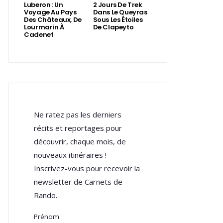
Luberon : Un
2 Jours De Trek
Voyage Au Pays
Dans Le Queyras
Des Châteaux, De
Sous Les Étoiles
Lourmarin À
De Clapeyto
Cadenet
Ne ratez pas les derniers
récits et reportages pour
découvrir, chaque mois, de
nouveaux itinéraires !
Inscrivez-vous pour recevoir la
newsletter de Carnets de
Rando.
Prénom