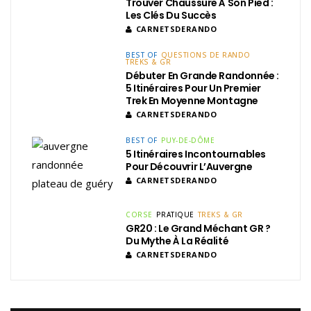
Trouver Chaussure À Son Pied :
Les Clés Du Succès
CARNETSDERANDO
BEST OF
QUESTIONS DE RANDO
TREKS & GR
Débuter En Grande Randonnée :
5 Itinéraires Pour Un Premier
Trek En Moyenne Montagne
CARNETSDERANDO
BEST OF
PUY-DE-DÔME
5 Itinéraires Incontournables
Pour Découvrir L’Auvergne
CARNETSDERANDO
CORSE
PRATIQUE
TREKS & GR
GR20 : Le Grand Méchant GR ?
Du Mythe À La Réalité
CARNETSDERANDO