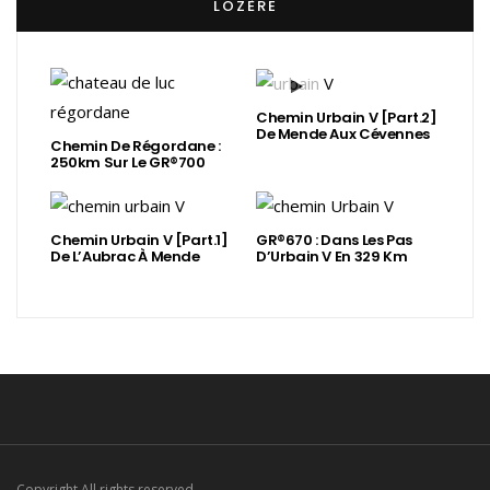
LOZÈRE
Chemin Urbain V [Part.2]
De Mende Aux Cévennes
Chemin De Régordane :
250km Sur Le GR®700
Chemin Urbain V [Part.1]
GR®670 : Dans Les Pas
De L’Aubrac À Mende
D’Urbain V En 329 Km
Copyright All rights reserved