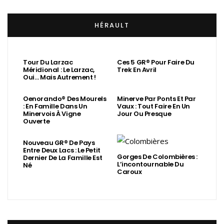
HÉRAULT
Tour Du Larzac
Ces 5 GR® Pour Faire Du
Méridional : Le Larzac,
Trek En Avril
Oui… Mais Autrement !
Oenorando® Des Mourels
Minerve Par Ponts Et Par
: En Famille Dans Un
Vaux : Tout Faire En Un
Minervois À Vigne
Jour Ou Presque
Ouverte
Nouveau GR® De Pays
Entre Deux Lacs : Le Petit
Gorges De Colombières :
Dernier De La Famille Est
L’incontournable Du
Né
Caroux