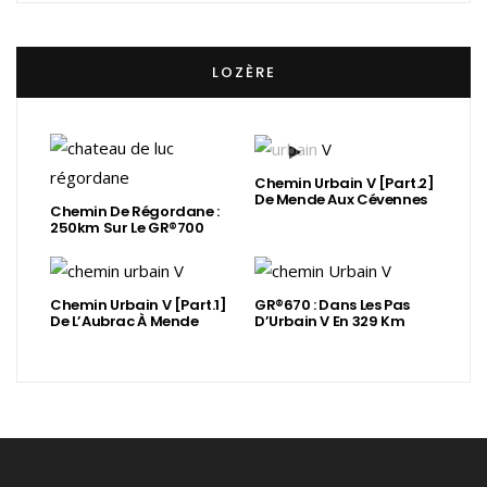
LOZÈRE
Chemin Urbain V [Part.2]
De Mende Aux Cévennes
Chemin De Régordane :
250km Sur Le GR®700
Chemin Urbain V [Part.1]
GR®670 : Dans Les Pas
De L’Aubrac À Mende
D’Urbain V En 329 Km