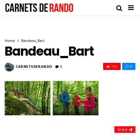
Home
Bandeau_Bart
Bandeau_Bart
CARNETSDERANDO
0
141
0
Share