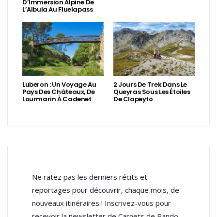
D’Immersion Alpine De
L’Albula Au Fluelapass
Luberon : Un Voyage Au
2 Jours De Trek Dans Le
Pays Des Châteaux, De
Queyras Sous Les Étoiles
Lourmarin À Cadenet
De Clapeyto
Ne ratez pas les derniers récits et
reportages pour découvrir, chaque mois, de
nouveaux itinéraires ! Inscrivez-vous pour
recevoir la newsletter de Carnets de Rando.