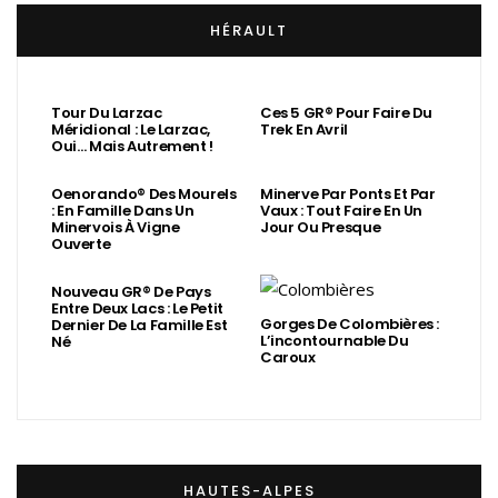
HÉRAULT
Tour Du Larzac
Ces 5 GR® Pour Faire Du
Méridional : Le Larzac,
Trek En Avril
Oui… Mais Autrement !
Oenorando® Des Mourels
Minerve Par Ponts Et Par
: En Famille Dans Un
Vaux : Tout Faire En Un
Minervois À Vigne
Jour Ou Presque
Ouverte
Nouveau GR® De Pays
Entre Deux Lacs : Le Petit
Gorges De Colombières :
Dernier De La Famille Est
L’incontournable Du
Né
Caroux
HAUTES-ALPES