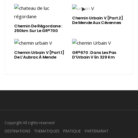
Chemin Urbain V [Part.2]
De Mende Aux Cévennes
Chemin De Régordane :
250km Sur Le GR®700
Chemin Urbain V [Part.1]
GR®670 : Dans Les Pas
De L’Aubrac À Mende
D’Urbain V En 329 Km
Copyright All rights reserved
DESTINATIONS
THEMATIQUES
PRATIQUE
PARTENARIAT