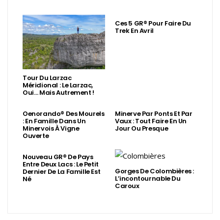
Ces 5 GR® Pour Faire Du
Trek En Avril
Tour Du Larzac
Méridional : Le Larzac,
Oui… Mais Autrement !
Oenorando® Des Mourels
Minerve Par Ponts Et Par
: En Famille Dans Un
Vaux : Tout Faire En Un
Minervois À Vigne
Jour Ou Presque
Ouverte
Nouveau GR® De Pays
Entre Deux Lacs : Le Petit
Gorges De Colombières :
Dernier De La Famille Est
L’incontournable Du
Né
Caroux