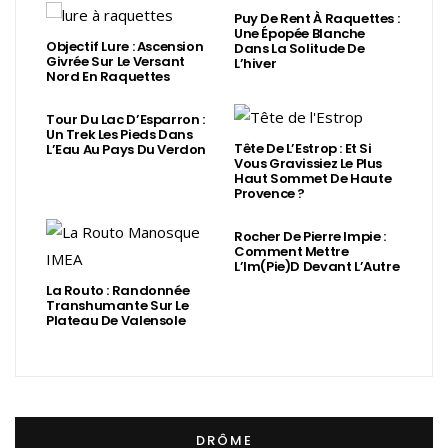
Puy De Rent À Raquettes :
Une Épopée Blanche
Objectif Lure : Ascension
Dans La Solitude De
Givrée Sur Le Versant
L’hiver
Nord En Raquettes
Tour Du Lac D’Esparron :
Un Trek Les Pieds Dans
Tête De L’Estrop : Et Si
L’Eau Au Pays Du Verdon
Vous Gravissiez Le Plus
Haut Sommet De Haute
Provence ?
Rocher De Pierre Impie :
Comment Mettre
L’Im(Pie)d Devant L’Autre
La Routo : Randonnée
Transhumante Sur Le
Plateau De Valensole
DRÔME