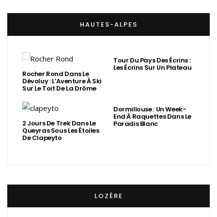
HAUTES-ALPES
Tour Du Pays Des Écrins :
Les Écrins Sur Un Plateau
Rocher Rond Dans Le
Dévoluy : L’Aventure À Ski
Sur Le Toit De La Drôme
Dormillouse : Un Week-
End À Raquettes Dans Le
2 Jours De Trek Dans Le
Paradis Blanc
Queyras Sous Les Étoiles
De Clapeyto
LOZÈRE