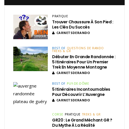
PRATIQUE
Trouver Chaussure À Son Pied :
Les Clés Du Succès
CARNETSDERANDO
BEST OF
QUESTIONS DE RANDO
TREKS & GR
Débuter En Grande Randonnée :
5 Itinéraires Pour Un Premier
Trek En Moyenne Montagne
CARNETSDERANDO
BEST OF
PUY-DE-DÔME
5 Itinéraires Incontournables
Pour Découvrir L’Auvergne
CARNETSDERANDO
CORSE
PRATIQUE
TREKS & GR
GR20 : Le Grand Méchant GR ?
Du Mythe À La Réalité