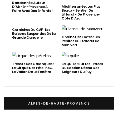
Randonnée Autour
Méditerranée : Les Plus
D’Aix-En-Provence À
Beaux « Sentier Du
Faire Avec Des Enfants !
Littoral » De Provence-
Côte D’Azur
Corniches Du CAF : Les
Balcons Suspendus De La
Chaîne Des Côtes : Les
Grande Candelle
Pépites Du Plateau De
Manivert
Trésors Des Calanques :
La Quille : Sur Les Traces
Le Cirque Des Pételins &
Du Bastion Déchu Des
Le Vallon De La Fenêtre
Seigneurs Du Puy
ALPES-DE-HAUTE-PROVENCE