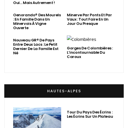
Oui… Mais Autrement !
Oenorando® Des Mourels
Minerve Par Ponts Et Par
: En Famille Dans Un
Vaux : Tout Faire En Un
Minervois À Vigne
Jour Ou Presque
Ouverte
Nouveau GR® De Pays
Entre Deux Lacs : Le Petit
Gorges De Colombières :
Dernier De La Famille Est
L’incontournable Du
Né
Caroux
HAUTES-ALPES
Tour Du Pays Des Écrins :
Les Écrins Sur Un Plateau