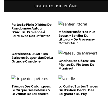
BOUCHES-DU-RHÔNE
Faites Le Plein D’idées De
Randonnée Autour
Méditerranée : Les Plus
D’Aix-En-Provence À
Beaux « Sentier Du
Faire Avec Des Enfants !
Littoral » De Provence-
Côte D’Azur
Corniches Du CAF : Les
Balcons Suspendus De La
Chaîne Des Côtes : Les
Grande Candelle
Pépites Du Plateau De
Manivert
Trésors Des Calanques :
La Quille : Sur Les Traces
Le Cirque Des Pételins &
Du Bastion Déchu Des
Le Vallon De La Fenêtre
Seigneurs Du Puy