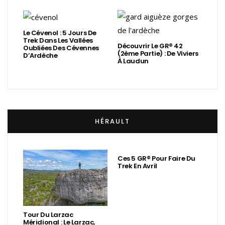
Le Cévenol : 5 Jours De
Trek Dans Les Vallées
Découvrir Le GR® 42
Oubliées Des Cévennes
(2ème Partie) : De Viviers
D’Ardèche
À Laudun
HÉRAULT
Ces 5 GR® Pour Faire Du
Trek En Avril
Tour Du Larzac
Méridional : Le Larzac,