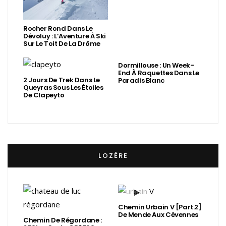
Rocher Rond Dans Le
Dévoluy : L’Aventure À Ski
Sur Le Toit De La Drôme
Dormillouse : Un Week-
End À Raquettes Dans Le
2 Jours De Trek Dans Le
Paradis Blanc
Queyras Sous Les Étoiles
De Clapeyto
LOZÈRE
Chemin Urbain V [Part.2]
De Mende Aux Cévennes
Chemin De Régordane :