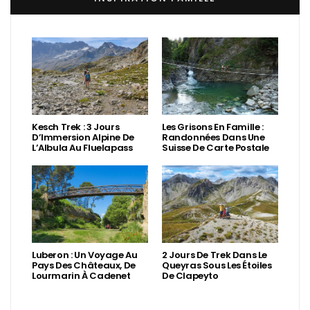
Kesch Trek : 3 Jours
Les Grisons En Famille :
D’Immersion Alpine De
Randonnées Dans Une
L’Albula Au Fluelapass
Suisse De Carte Postale
Luberon : Un Voyage Au
2 Jours De Trek Dans Le
Pays Des Châteaux, De
Queyras Sous Les Étoiles
Lourmarin À Cadenet
De Clapeyto