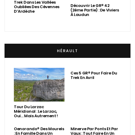
Trek Dans Les Vallées
Découvrir Le GR® 42
Oubliées Des Cévennes
(2ème Partie) : De Viviers
D’Ardèche
À Laudun
HÉRAULT
Ces 5 GR® Pour Faire Du
Trek En Avril
Tour Du Larzac
Méridional : Le Larzac,
Oui… Mais Autrement !
Oenorando® Des Mourels
Minerve Par Ponts Et Par
: En Famille Dans Un
Vaux : Tout Faire En Un