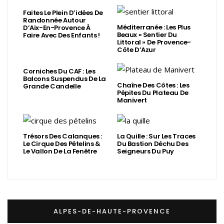
Faites Le Plein D’idées De
Randonnée Autour
Méditerranée : Les Plus
D’Aix-En-Provence À
Beaux « Sentier Du
Faire Avec Des Enfants !
Littoral » De Provence-
Côte D’Azur
Corniches Du CAF : Les
Balcons Suspendus De La
Chaîne Des Côtes : Les
Grande Candelle
Pépites Du Plateau De
Manivert
Trésors Des Calanques :
La Quille : Sur Les Traces
Le Cirque Des Pételins &
Du Bastion Déchu Des
Le Vallon De La Fenêtre
Seigneurs Du Puy
ALPES-DE-HAUTE-PROVENCE