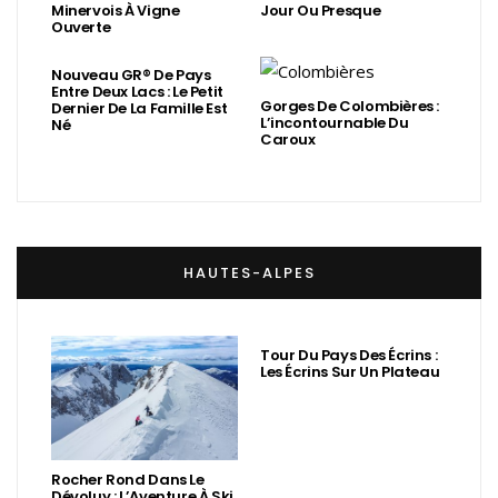
Minervois À Vigne
Jour Ou Presque
Ouverte
Nouveau GR® De Pays
Entre Deux Lacs : Le Petit
Gorges De Colombières :
Dernier De La Famille Est
L’incontournable Du
Né
Caroux
HAUTES-ALPES
Tour Du Pays Des Écrins :
Les Écrins Sur Un Plateau
Rocher Rond Dans Le
Dévoluy : L’Aventure À Ski