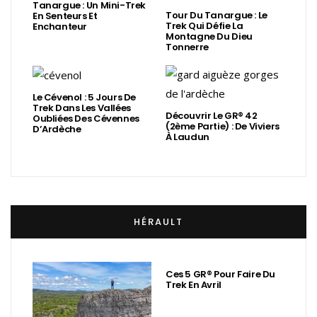
Tanargue : Un Mini-Trek
Tour Du Tanargue : Le
En Senteurs Et
Trek Qui Défie La
Enchanteur
Montagne Du Dieu
Tonnerre
Le Cévenol : 5 Jours De
Trek Dans Les Vallées
Découvrir Le GR® 42
Oubliées Des Cévennes
(2ème Partie) : De Viviers
D’Ardèche
À Laudun
HÉRAULT
Ces 5 GR® Pour Faire Du
Trek En Avril