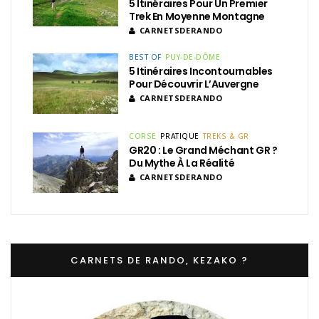
5 Itinéraires Pour Un Premier
Trek En Moyenne Montagne
CARNETSDERANDO
BEST OF
PUY-DE-DÔME
5 Itinéraires Incontournables
Pour Découvrir L’Auvergne
CARNETSDERANDO
CORSE
PRATIQUE
TREKS & GR
GR20 : Le Grand Méchant GR ?
Du Mythe À La Réalité
CARNETSDERANDO
CARNETS DE RANDO, KEZAKO ?