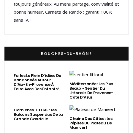
toujours généreux. Au menu partage, convivialité et
bonne humeur. Carnets de Rando : garanti 100%
sans IA !
BOUCHES-DU-RHÔNE
Faites Le Plein D’idées De
Randonnée Autour
Méditerranée : Les Plus
D’Aix-En-Provence À
Beaux « Sentier Du
Faire Avec Des Enfants !
Littoral » De Provence-
Côte D’Azur
Corniches Du CAF : Les
Balcons Suspendus De La
Chaîne Des Côtes : Les
Grande Candelle
Pépites Du Plateau De
Manivert