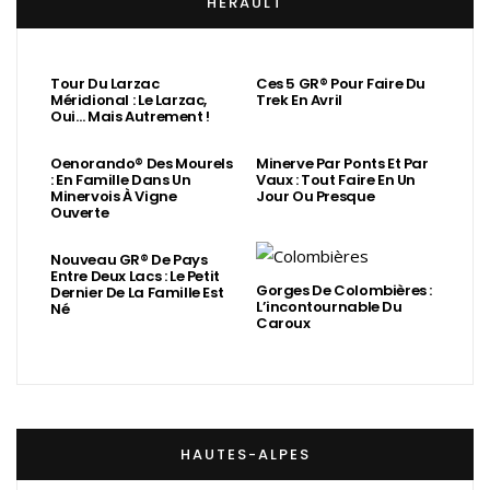
HÉRAULT
Tour Du Larzac
Ces 5 GR® Pour Faire Du
Méridional : Le Larzac,
Trek En Avril
Oui… Mais Autrement !
Oenorando® Des Mourels
Minerve Par Ponts Et Par
: En Famille Dans Un
Vaux : Tout Faire En Un
Minervois À Vigne
Jour Ou Presque
Ouverte
Nouveau GR® De Pays
Entre Deux Lacs : Le Petit
Gorges De Colombières :
Dernier De La Famille Est
L’incontournable Du
Né
Caroux
HAUTES-ALPES