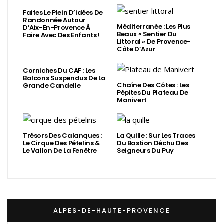
Faites Le Plein D’idées De
Randonnée Autour
Méditerranée : Les Plus
D’Aix-En-Provence À
Beaux « Sentier Du
Faire Avec Des Enfants !
Littoral » De Provence-
Côte D’Azur
Corniches Du CAF : Les
Balcons Suspendus De La
Chaîne Des Côtes : Les
Grande Candelle
Pépites Du Plateau De
Manivert
Trésors Des Calanques :
La Quille : Sur Les Traces
Le Cirque Des Pételins &
Du Bastion Déchu Des
Le Vallon De La Fenêtre
Seigneurs Du Puy
ALPES-DE-HAUTE-PROVENCE