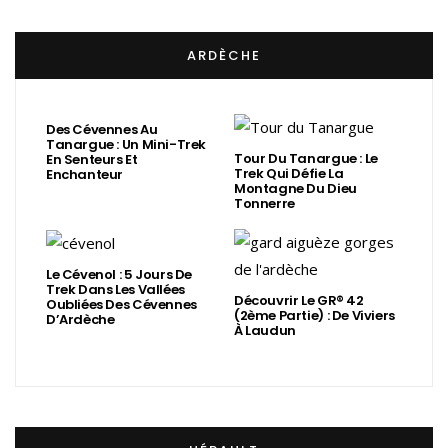
ARDÈCHE
Des Cévennes Au
Tanargue : Un Mini-Trek
Tour Du Tanargue : Le
En Senteurs Et
Trek Qui Défie La
Enchanteur
Montagne Du Dieu
Tonnerre
Le Cévenol : 5 Jours De
Trek Dans Les Vallées
Découvrir Le GR® 42
Oubliées Des Cévennes
(2ème Partie) : De Viviers
D’Ardèche
À Laudun